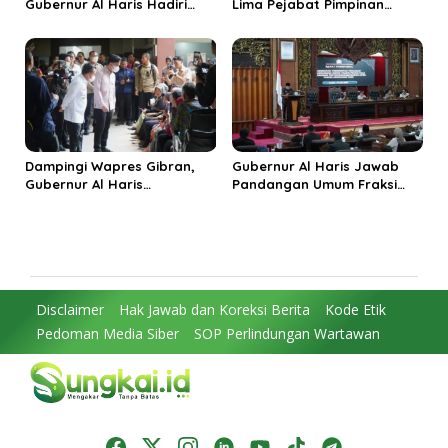
Gubernur Al Haris Hadiri
Lima Pejabat Pimpinan
Panen Raya TNI di
Tinggi Pratama, Tekankan
Kabupaten Tanjungjabung
Penguatan Kinerja dan
Timur
Integritas
Dampingi Wapres Gibran,
Gubernur Al Haris Jawab
Gubernur Al Haris
Pandangan Umum Fraksi
Perjuangkan MRI Baru dan
DPRD: Komitmen Perkuat
Tambahan Dokter Spesialis
Tata Kelola dan
untuk RSUD Raden Mattaher
Kesejahteraan Masyarakat
Disclaimer
Hak Jawab dan Koreksi Berita
Kode Etik
Pedoman Media Siber
SOP Perlindungan Wartawan