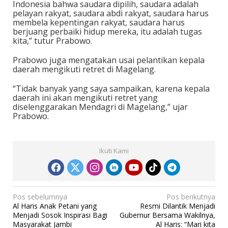
Indonesia bahwa saudara dipilih, saudara adalah
pelayan rakyat, saudara abdi rakyat, saudara harus
membela kepentingan rakyat, saudara harus
berjuang perbaiki hidup mereka, itu adalah tugas
kita,” tutur Prabowo.
Prabowo juga mengatakan usai pelantikan kepala
daerah mengikuti retret di Magelang.
“Tidak banyak yang saya sampaikan, karena kepala
daerah ini akan mengikuti retret yang
diselenggarakan Mendagri di Magelang,” ujar
Prabowo.
Ikuti Kami
N
Pos sebelumnya
Pos berikutnya
Al Haris Anak Petani yang
Resmi Dilantik Menjadi
a
Menjadi Sosok Inspirasi Bagi
Gubernur Bersama Wakilnya,
v
Masyarakat Jambi
Al Haris: “Mari kita