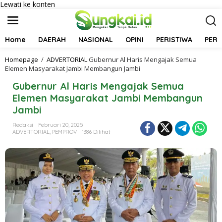
Lewati ke konten
Home
DAERAH
NASIONAL
OPINI
PERISTIWA
PER
Homepage
/
ADVERTORIAL
Gubernur Al Haris Mengajak Semua
Elemen Masyarakat Jambi Membangun Jambi
Gubernur Al Haris Mengajak Semua
Elemen Masyarakat Jambi Membangun
Jambi
Redaksi
Februari 20, 2025
ADVERTORIAL
,
PEMPROV
1386 Dilihat