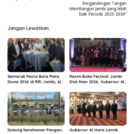
Bergandengan Tangan
i
Membangun Jambi yang lebih
g
baik Periode 2025-2030”
a
Jangan Lewatkan
s
i
p
o
s
Semarak Pesta Bola Piala
Resmi Buka Festival Jambi
Dunia 2026 di RRI Jambi, Al
Elok Nian 2026, Gubernur Al
Haris: Momentum Dongkrak
Haris Dorong Sungai Penuh
Ekonomi Rakyat
Jadi Destinasi Wisata
Budaya Unggulan
Dukung Ketahanan Pangan,
Gubernur Al Haris Lantik