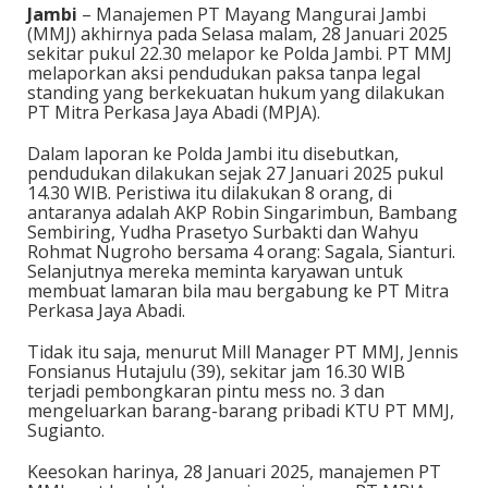
Jambi
– Manajemen PT Mayang Mangurai Jambi
(MMJ) akhirnya pada Selasa malam, 28 Januari 2025
sekitar pukul 22.30 melapor ke Polda Jambi. PT MMJ
melaporkan aksi pendudukan paksa tanpa legal
standing yang berkekuatan hukum yang dilakukan
PT Mitra Perkasa Jaya Abadi (MPJA).
Dalam laporan ke Polda Jambi itu disebutkan,
pendudukan dilakukan sejak 27 Januari 2025 pukul
14.30 WIB. Peristiwa itu dilakukan 8 orang, di
antaranya adalah AKP Robin Singarimbun, Bambang
Sembiring, Yudha Prasetyo Surbakti dan Wahyu
Rohmat Nugroho bersama 4 orang: Sagala, Sianturi.
Selanjutnya mereka meminta karyawan untuk
membuat lamaran bila mau bergabung ke PT Mitra
Perkasa Jaya Abadi.
Tidak itu saja, menurut Mill Manager PT MMJ, Jennis
Fonsianus Hutajulu (39), sekitar jam 16.30 WIB
terjadi pembongkaran pintu mess no. 3 dan
mengeluarkan barang-barang pribadi KTU PT MMJ,
Sugianto.
Keesokan harinya, 28 Januari 2025, manajemen PT