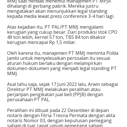
MMJ saat hendak menemui manajemen PT MPJA
dihalangi di gerbang pabrik. Mereka justru
mengatakan akan menunjukkan legal standing
kepada media lewat press conference 3-4 hari lagi.
Atas kejadian itu, PT PAL/PT MMJ mengalami
kerugian yang cukup besar. Dari produksi stok CPO
49 ton lebih, kernel 57 ton, TBS 84 ton ditaksir
kerugian mencapai Rp 1,5 miliar.
Oleh karena itu, manajemen PT MMJ meminta Polda
Jambi untuk menyelesaikan persoalan itu sesuai
aturan hukum berlaku dengan melampirkan
dokumen-dokumen yang menjadi legal standing PT
MMJ.
Asal tahu saja, sejak 17 Juni 2022 lalu, Arwin sebagai
Direktur PT MMJ melakukan peralihan atau
perjanjian pengikatan jual beli (PPJB) dengan
perusahaan PT PAL.
Peralihan ini dibuat pada 22 Desember di depan
notaris dengan Fitria Tresna Permata dengan akta
notaris Nomor 03, dengan keputusan pemegang
saham di luar rapat umum pemegang saham