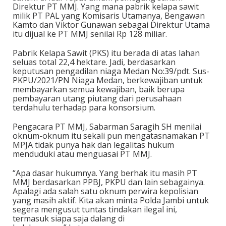
Direktur PT MMJ. Yang mana pabrik kelapa sawit
milik PT PAL yang Komisaris Utamanya, Bengawan
Kamto dan Viktor Gunawan sebagai Direktur Utama
itu dijual ke PT MMJ senilai Rp 128 miliar.
Pabrik Kelapa Sawit (PKS) itu berada di atas lahan
seluas total 22,4 hektare. Jadi, berdasarkan
keputusan pengadilan niaga Medan No:39/pdt. Sus-
PKPU/2021/PN Niaga Medan, berkewajiban untuk
membayarkan semua kewajiban, baik berupa
pembayaran utang piutang dari perusahaan
terdahulu terhadap para konsorsium.
Pengacara PT MMJ, Sabarman Saragih SH menilai
oknum-oknum itu sekali pun mengatasnamakan PT
MPJA tidak punya hak dan legalitas hukum
menduduki atau menguasai PT MMJ.
“Apa dasar hukumnya. Yang berhak itu masih PT
MMJ berdasarkan PPBJ, PKPU dan lain sebagainya.
Apalagi ada salah satu oknum perwira kepolisian
yang masih aktif. Kita akan minta Polda Jambi untuk
segera mengusut tuntas tindakan ilegal ini,
termasuk siapa saja dalang di