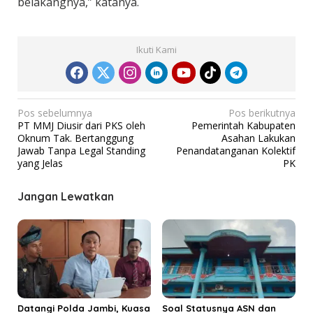
belakangnya,” katanya.
Ikuti Kami
N
Pos sebelumnya
Pos berikutnya
PT MMJ Diusir dari PKS oleh
Pemerintah Kabupaten
a
Oknum Tak. Bertanggung
Asahan Lakukan
v
Jawab Tanpa Legal Standing
Penandatanganan Kolektif
yang Jelas
PK
i
g
Jangan Lewatkan
a
s
i
p
o
s
Datangi Polda Jambi, Kuasa
Soal Statusnya ASN dan