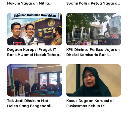
Hukum Yayasan Mitra
Suami Polisi, Ketua Yayasan
Nuansa Sejati: Tidak Ada
Nuansa Mitra Sejati: Tak
Aturan yang Melarang Polisi
Ada Aturan yang Melarang
Mengelola Yayasan SPG
Dugaan Korupsi Proyek IT
KPK Diminta Periksa Jajaran
Bank 9 Jambi Masuk Tahap
Direksi Komisaris Bank
Penyelidikan, Hadi Prabowo
Jambi Terkait Bonus
Serahkan Dokumen ke Polda
Rangkap Jabatan Rp 14,47
Jambi
Miliar
Tak Jadi Dihukum Mati,
Kasus Dugaan Korupsi di
Helen Sang Pengendali
Puskesmas Kebun IX
Jaringan Narkoba Divonis
Akhirnya Naik ke Tahap
Seumur Hidup
Penyidikan Setelah Dua
Tahun