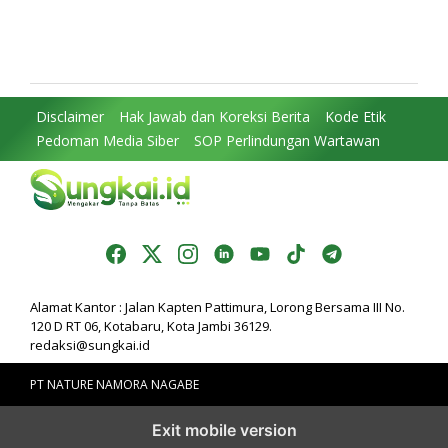
Perjuangkan MRI Baru dan
DPRD: Komitmen Perkuat
Tambahan Dokter Spesialis
Tata Kelola dan
untuk RSUD Raden Mattaher
Kesejahteraan Masyarakat
Disclaimer
Hak Jawab dan Koreksi Berita
Kode Etik
Pedoman Media Siber
SOP Perlindungan Wartawan
Alamat Kantor : Jalan Kapten Pattimura, Lorong Bersama III No.
120 D RT 06, Kotabaru, Kota Jambi 36129.
redaksi@sungkai.id
PT NATURE NAMORA NAGABE
Exit mobile version