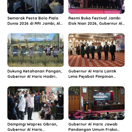
o
s
Semarak Pesta Bola Piala
Resmi Buka Festival Jambi
Dunia 2026 di RRI Jambi, Al
Elok Nian 2026, Gubernur Al
Haris: Momentum Dongkrak
Haris Dorong Sungai Penuh
Ekonomi Rakyat
Jadi Destinasi Wisata
Budaya Unggulan
Dukung Ketahanan Pangan,
Gubernur Al Haris Lantik
Gubernur Al Haris Hadiri
Lima Pejabat Pimpinan
Panen Raya TNI di
Tinggi Pratama, Tekankan
Kabupaten Tanjungjabung
Penguatan Kinerja dan
Timur
Integritas
Dampingi Wapres Gibran,
Gubernur Al Haris Jawab
Gubernur Al Haris
Pandangan Umum Fraksi