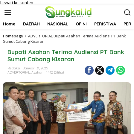
Lewati ke konten
Home
DAERAH
NASIONAL
OPINI
PERISTIWA
PER
Homepage
/
ADVERTORIAL
Bupati Asahan Terima Audiensi PT Bank
Sumut Cabang Kisaran
Bupati Asahan Terima Audiensi PT Bank
Sumut Cabang Kisaran
Redaksi
Januari 31, 2025
ADVERTORIAL
,
Asahan
1442 Dilihat