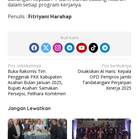
dalam setiap program kerjanya.
Penulis :
Fitriyani Harahap
Ikuti Kami
N
Pos sebelumnya
Pos berikutnya
Buka Rakornis Tim
Disaksikan Al Haris: Kepala
a
Penggerak PKK Kabupaten
OPD Pemprov Jambi
v
Asahan Bulan Januari 2025,
Tandatangani Perjanjian
Bupati Asahan: Samakan
Kinerja 2025
i
Persepsi, Pelihara Komitmen
g
a
Jangan Lewatkan
s
i
p