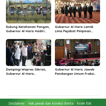
Budaya Unggulan
Dukung Ketahanan Pangan,
Gubernur Al Haris Lantik
Gubernur Al Haris Hadiri
Lima Pejabat Pimpinan
Panen Raya TNI di
Tinggi Pratama, Tekankan
Kabupaten Tanjungjabung
Penguatan Kinerja dan
Timur
Integritas
Dampingi Wapres Gibran,
Gubernur Al Haris Jawab
Gubernur Al Haris
Pandangan Umum Fraksi
Perjuangkan MRI Baru dan
DPRD: Komitmen Perkuat
Tambahan Dokter Spesialis
Tata Kelola dan
untuk RSUD Raden Mattaher
Kesejahteraan Masyarakat
Disclaimer
Hak Jawab dan Koreksi Berita
Kode Etik