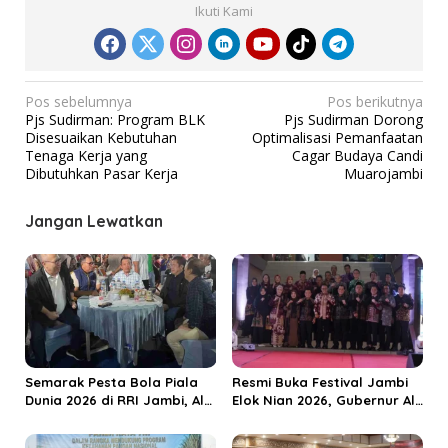
Ikuti Kami
N
Pos sebelumnya
Pos berikutnya
Pjs Sudirman: Program BLK
Pjs Sudirman Dorong
a
Disesuaikan Kebutuhan
Optimalisasi Pemanfaatan
v
Tenaga Kerja yang
Cagar Budaya Candi
Dibutuhkan Pasar Kerja
Muarojambi
i
g
Jangan Lewatkan
a
s
i
p
o
s
Semarak Pesta Bola Piala
Resmi Buka Festival Jambi
Dunia 2026 di RRI Jambi, Al
Elok Nian 2026, Gubernur Al
Haris: Momentum Dongkrak
Haris Dorong Sungai Penuh
Ekonomi Rakyat
Jadi Destinasi Wisata