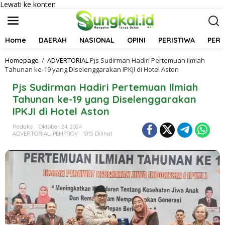
Lewati ke konten
Home
DAERAH
NASIONAL
OPINI
PERISTIWA
PER
Homepage
/
ADVERTORIAL
Pjs Sudirman Hadiri Pertemuan Ilmiah
Tahunan ke-19 yang Diselenggarakan IPKJI di Hotel Aston
Pjs Sudirman Hadiri Pertemuan Ilmiah
Tahunan ke-19 yang Diselenggarakan
IPKJI di Hotel Aston
Redaksi
Oktober 24, 2024
ADVERTORIAL
,
PEMPROV
1015 Dilihat