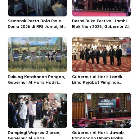
o
s
Semarak Pesta Bola Piala
Resmi Buka Festival Jambi
Dunia 2026 di RRI Jambi, Al
Elok Nian 2026, Gubernur Al
Haris: Momentum Dongkrak
Haris Dorong Sungai Penuh
Ekonomi Rakyat
Jadi Destinasi Wisata
Budaya Unggulan
Dukung Ketahanan Pangan,
Gubernur Al Haris Lantik
Gubernur Al Haris Hadiri
Lima Pejabat Pimpinan
Panen Raya TNI di
Tinggi Pratama, Tekankan
Kabupaten Tanjungjabung
Penguatan Kinerja dan
Timur
Integritas
Dampingi Wapres Gibran,
Gubernur Al Haris Jawab
Gubernur Al Haris
Pandangan Umum Fraksi