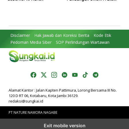
Perjuangkan MRI Baru dan
DPRD: Komitmen Perkuat
Tambahan Dokter Spesialis
Tata Kelola dan
untuk RSUD Raden Mattaher
Kesejahteraan Masyarakat
Disclaimer
Hak Jawab dan Koreksi Berita
Kode Etik
Pedoman Media Siber
SOP Perlindungan Wartawan
Alamat Kantor : Jalan Kapten Pattimura, Lorong Bersama III No.
120 D RT 06, Kotabaru, Kota Jambi 36129.
redaksi@sungkai.id
PT NATURE NAMORA NAGABE
Exit mobile version