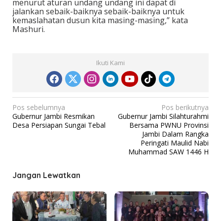
menurut aturan undang undang ini dapat di
jalankan sebaik-baiknya sebaik-baiknya untuk
kemaslahatan dusun kita masing-masing,” kata
Mashuri.
Ikuti Kami
N
Pos sebelumnya
Pos berikutnya
Gubernur Jambi Resmikan
Gubernur Jambi Silahturahmi
a
Desa Persiapan Sungai Tebal
Bersama PWNU Provinsi
v
Jambi Dalam Rangka
Peringati Maulid Nabi
i
Muhammad SAW 1446 H
g
a
Jangan Lewatkan
s
i
p