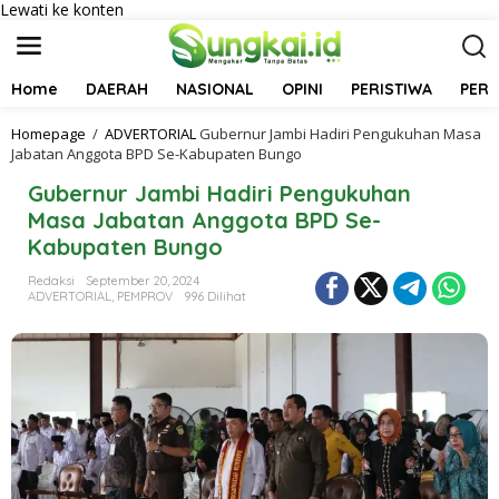
Lewati ke konten
Home
DAERAH
NASIONAL
OPINI
PERISTIWA
PER
Homepage
/
ADVERTORIAL
Gubernur Jambi Hadiri Pengukuhan Masa
Jabatan Anggota BPD Se-Kabupaten Bungo
Gubernur Jambi Hadiri Pengukuhan
Masa Jabatan Anggota BPD Se-
Kabupaten Bungo
Redaksi
September 20, 2024
ADVERTORIAL
,
PEMPROV
996 Dilihat