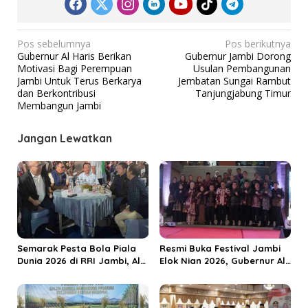
N
Pos sebelumnya
Pos berikutnya
Gubernur Al Haris Berikan
Gubernur Jambi Dorong
a
Motivasi Bagi Perempuan
Usulan Pembangunan
v
Jambi Untuk Terus Berkarya
Jembatan Sungai Rambut
dan Berkontribusi
Tanjungjabung Timur
i
Membangun Jambi
g
a
Jangan Lewatkan
s
i
p
o
s
Semarak Pesta Bola Piala
Resmi Buka Festival Jambi
Dunia 2026 di RRI Jambi, Al
Elok Nian 2026, Gubernur Al
Haris: Momentum Dongkrak
Haris Dorong Sungai Penuh
Ekonomi Rakyat
Jadi Destinasi Wisata
Budaya Unggulan