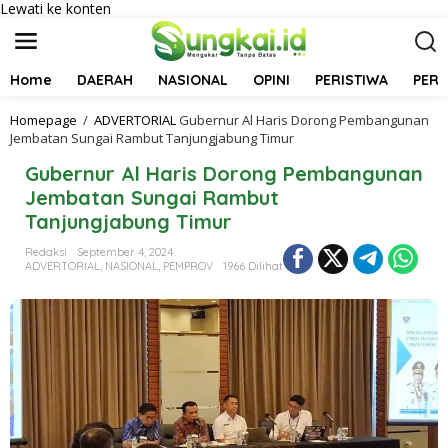
Lewati ke konten
Home
DAERAH
NASIONAL
OPINI
PERISTIWA
PER
Homepage
/
ADVERTORIAL
Gubernur Al Haris Dorong Pembangunan
Jembatan Sungai Rambut Tanjungjabung Timur
Gubernur Al Haris Dorong Pembangunan
Jembatan Sungai Rambut
Tanjungjabung Timur
Redaksi
September 4, 2024
ADVERTORIAL
,
NASIONAL
,
PEMPROV
1966 Dilihat