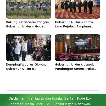
Dukung Ketahanan Pangan,
Gubernur Al Haris Lantik
Gubernur Al Haris Hadiri
Lima Pejabat Pimpinan
Panen Raya TNI di
Tinggi Pratama, Tekankan
Kabupaten Tanjungjabung
Penguatan Kinerja dan
Timur
Integritas
Dampingi Wapres Gibran,
Gubernur Al Haris Jawab
Gubernur Al Haris
Pandangan Umum Fraksi
Perjuangkan MRI Baru dan
DPRD: Komitmen Perkuat
Tambahan Dokter Spesialis
Tata Kelola dan
untuk RSUD Raden Mattaher
Kesejahteraan Masyarakat
Disclaimer
Hak Jawab dan Koreksi Berita
Kode Etik
Pedoman Media Siber
SOP Perlindungan Wartawan