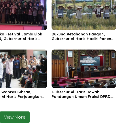
ka Festival Jambi Elok
Dukung Ketahanan Pangan,
6, Gubernur Al Haris
Gubernur Al Haris Hadiri Panen
ungai Penuh Jadi
Raya TNI di Kabupaten
i Wisata Budaya
Tanjungjabung Timur
n
 Wapres Gibran,
Gubernur Al Haris Jawab
 Al Haris Perjuangkan
Pandangan Umum Fraksi DPRD:
 dan Tambahan Dokter
Komitmen Perkuat Tata Kelola
s untuk RSUD Raden
dan Kesejahteraan Masyarakat
r
View More