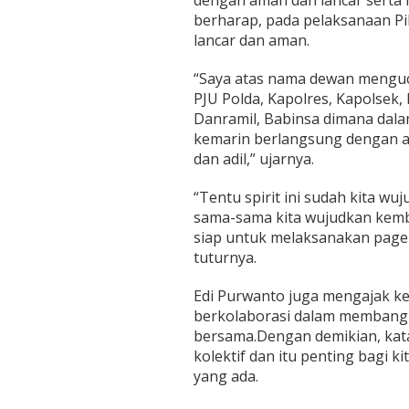
dengan aman dan lancar serta 
e
berharap, pada pelaksanaan P
s
lancar dan aman.
k
a
n
“Saya atas nama dewan menguc
P
PJU Polda, Kapolres, Kapolsek
i
Danramil, Babinsa dimana dalam
l
kemarin berlangsung dengan a
k
a
dan adil,” ujarnya.
d
a
“Tentu spirit ini sudah kita w
S
sama-sama kita wujudkan kemba
e
siap untuk melaksanakan pagela
r
e
tuturnya.
n
t
Edi Purwanto juga mengajak ke
a
berkolaborasi dalam membangun
k
bersama.Dengan demikian, ka
2
0
kolektif dan itu penting bagi 
2
yang ada.
4
M