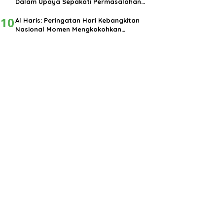
Dalam Upaya Sepakati Permasalahan
Pembangunan
10
Al Haris: Peringatan Hari Kebangkitan
Nasional Momen Mengkokohkan
Semangat Nasionalisme