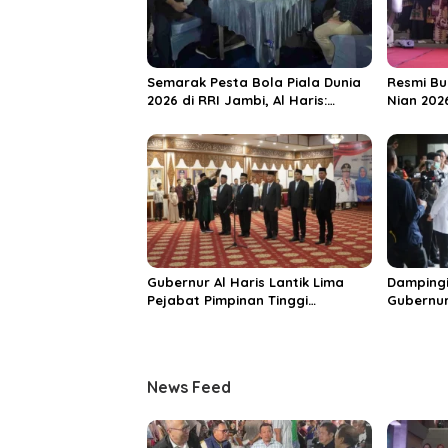
i
p
o
s
Semarak Pesta Bola Piala Dunia
Resmi Bu
2026 di RRI Jambi, Al Haris:
Nian 202
Momentum Dongkrak Ekonomi
Dorong S
Rakyat
Destinas
Unggula
Gubernur Al Haris Lantik Lima
Dampingi
Pejabat Pimpinan Tinggi
Gubernur
Pratama, Tekankan Penguatan
MRI Baru
Kinerja dan Integritas
Spesiali
Mattahe
News Feed