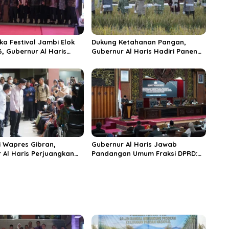
ka Festival Jambi Elok
Dukung Ketahanan Pangan,
6, Gubernur Al Haris
Gubernur Al Haris Hadiri Panen
ungai Penuh Jadi
Raya TNI di Kabupaten
i Wisata Budaya
Tanjungjabung Timur
n
 Wapres Gibran,
Gubernur Al Haris Jawab
 Al Haris Perjuangkan
Pandangan Umum Fraksi DPRD:
 dan Tambahan Dokter
Komitmen Perkuat Tata Kelola
s untuk RSUD Raden
dan Kesejahteraan Masyarakat
r