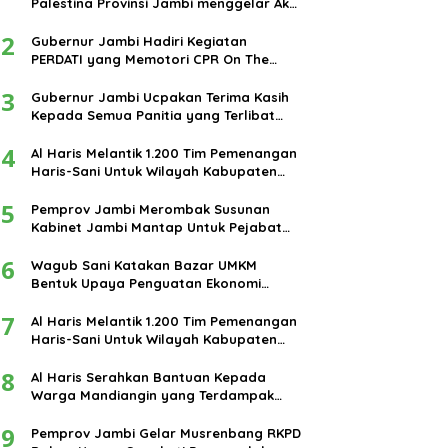
Palestina Provinsi Jambi menggelar Aksi
damai di bundaran Tugu Keris Siginjai
2
kota Jambi.
Gubernur Jambi Hadiri Kegiatan
PERDATI yang Memotori CPR On The
Road
3
Gubernur Jambi Ucpakan Terima Kasih
Kepada Semua Panitia yang Terlibat
Dalam Terselenggaranya Ibadah Haji
4
Tahun 2024
Al Haris Melantik 1.200 Tim Pemenangan
Haris-Sani Untuk Wilayah Kabupaten
Muarojambi
5
Pemprov Jambi Merombak Susunan
Kabinet Jambi Mantap Untuk Pejabat
Eselon III dan IV
6
Wagub Sani Katakan Bazar UMKM
Bentuk Upaya Penguatan Ekonomi
Masyarakat
7
Al Haris Melantik 1.200 Tim Pemenangan
Haris-Sani Untuk Wilayah Kabupaten
Muarojambi
8
Al Haris Serahkan Bantuan Kepada
Warga Mandiangin yang Terdampak
Banjir
9
Pemprov Jambi Gelar Musrenbang RKPD