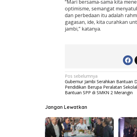
“Mari bersama-sama kita men
e
optimisme, semangat menyatuka
n
d
dan perbedaan itu adalah rahma
a
gagasan, ide, kita curahkan un
t
jambi,” katanya.
a
n
g
N
Pos sebelumnya
Gubernur Jambi Serahkan Bantuan 
a
Pendidikan Berupa Peralatan Sekola
v
Bantuan SPP di SMKN 2 Merangin
i
Jangan Lewatkan
g
a
s