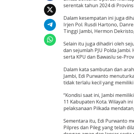
S
serentak tahun 2024 di Provins
e
m
Dalam kesempatan ini juga diha
u
a
Irjen Pol. Rusdi Hartono, Dan
E
Tinggi Jambi, Hermon Dekristo,
l
e
Selain itu juga dihadiri oleh s
m
dan sejumlah PJU Polda Jambi. 
e
n
serta KPU dan Bawaslu se-Provi
M
a
Dalam kata sambutan dan arah
s
Jambi, Edi Purwanto menuturkan
y
tidak terlalu kecil yang memilik
a
r
a
“Kondisi saat ini, Jambi memil
k
11 Kabupaten Kota. Wilayah ini
a
pelaksanaan Pilkada mendatang
t
S
Sementara itu, Edi Purwanto m
u
k
Pilpres dan Pileg yang telah di
s