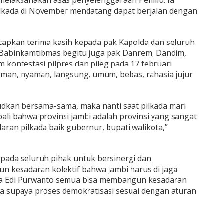
melaksanakan asas penyelenggaraan Pemilu. Ia
ilkada di November mendatang dapat berjalan dengan
apkan terima kasih kepada pak Kapolda dan seluruh
, Babinkamtibmas begitu juga pak Danrem, Dandim,
 kontestasi pilpres dan pileg pada 17 februari
man, nyaman, langsung, umum, bebas, rahasia jujur
ujudkan bersama-sama, maka nanti saat pilkada mari
li bahwa provinsi jambi adalah provinsi yang sangat
ran pilkada baik gubernur, bupati walikota,”
pada seluruh pihak untuk bersinergi dan
 kesadaran kolektif bahwa jambi harus di jaga
ta Edi Purwanto semua bisa membangun kesadaran
kita supaya proses demokratisasi sesuai dengan aturan