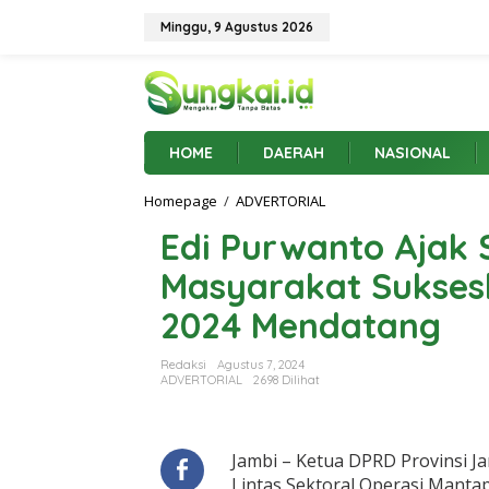
L
e
Minggu, 9 Agustus 2026
w
a
t
i
k
e
HOME
DAERAH
NASIONAL
k
o
Homepage
/
ADVERTORIAL
E
n
d
t
Edi Purwanto Ajak
i
e
P
n
Masyarakat Sukses
u
r
2024 Mendatang
w
a
n
Redaksi
Agustus 7, 2024
t
ADVERTORIAL
2698 Dilihat
o
A
j
a
Jambi – Ketua DPRD Provinsi J
k
Lintas Sektoral Operasi Manta