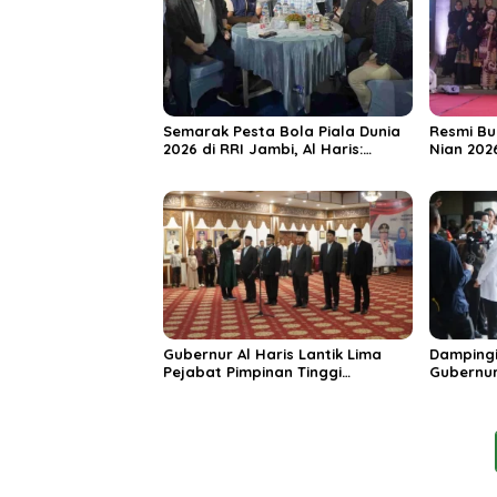
Semarak Pesta Bola Piala Dunia
Resmi Bu
2026 di RRI Jambi, Al Haris:
Nian 202
Momentum Dongkrak Ekonomi
Dorong S
Rakyat
Destinas
Unggula
Gubernur Al Haris Lantik Lima
Dampingi
Pejabat Pimpinan Tinggi
Gubernur
Pratama, Tekankan Penguatan
MRI Baru
Kinerja dan Integritas
Spesiali
Mattahe