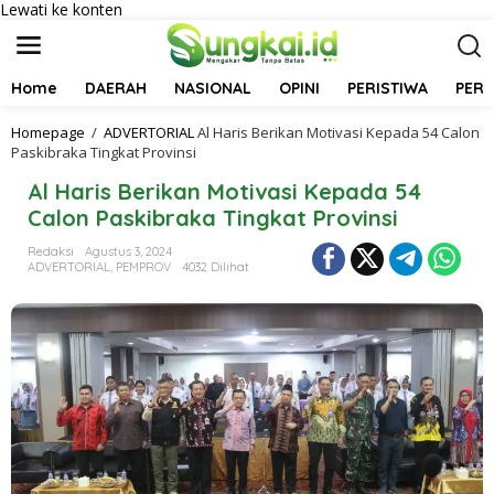
Lewati ke konten
Home
DAERAH
NASIONAL
OPINI
PERISTIWA
PER
Homepage
/
ADVERTORIAL
Al Haris Berikan Motivasi Kepada 54 Calon
Paskibraka Tingkat Provinsi
Al Haris Berikan Motivasi Kepada 54
Calon Paskibraka Tingkat Provinsi
Redaksi
Agustus 3, 2024
ADVERTORIAL
,
PEMPROV
4032 Dilihat