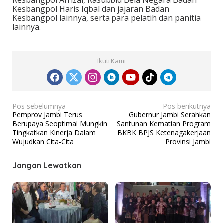
Kesbangpol Afrizal, Kasubbid Bela Negara Badan
Kesbangpol Haris Iqbal dan jajaran Badan
Kesbangpol lainnya, serta para pelatih dan panitia
lainnya.
Ikuti Kami
N
Pos sebelumnya
Pos berikutnya
Pemprov Jambi Terus
Gubernur Jambi Serahkan
a
Berupaya Seoptimal Mungkin
Santunan Kematian Program
v
Tingkatkan Kinerja Dalam
BKBK BPJS Ketenagakerjaan
Wujudkan Cita-Cita
Provinsi Jambi
i
g
Jangan Lewatkan
a
s
i
p