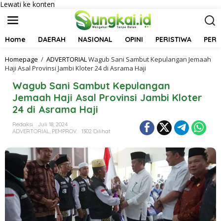
Lewati ke konten
Home
DAERAH
NASIONAL
OPINI
PERISTIWA
PER
Homepage
/
ADVERTORIAL
Wagub Sani Sambut Kepulangan Jemaah
Haji Asal Provinsi Jambi Kloter 24 di Asrama Haji
Wagub Sani Sambut Kepulangan
Jemaah Haji Asal Provinsi Jambi Kloter
24 di Asrama Haji
Redaksi
Juli 18, 2024
ADVERTORIAL
,
PEMPROV
1302 Dilihat