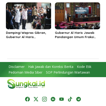
Kabupaten Tanjungjabung
Penguatan Kinerja dan
Timur
Integritas
Dampingi Wapres Gibran,
Gubernur Al Haris Jawab
Gubernur Al Haris
Pandangan Umum Fraksi
Perjuangkan MRI Baru dan
DPRD: Komitmen Perkuat
Tambahan Dokter Spesialis
Tata Kelola dan
untuk RSUD Raden Mattaher
Kesejahteraan Masyarakat
Disclaimer
Hak Jawab dan Koreksi Berita
Kode Etik
Pedoman Media Siber
SOP Perlindungan Wartawan