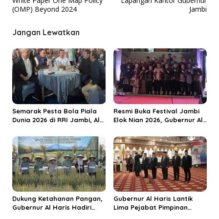
White Paper One Map Policy
Lapangan Kantor Gubernur
i
(OMP) Beyond 2024
Jambi
g
a
Jangan Lewatkan
s
i
p
o
s
Semarak Pesta Bola Piala
Resmi Buka Festival Jambi
Dunia 2026 di RRI Jambi, Al
Elok Nian 2026, Gubernur Al
Haris: Momentum Dongkrak
Haris Dorong Sungai Penuh
Ekonomi Rakyat
Jadi Destinasi Wisata
Budaya Unggulan
Dukung Ketahanan Pangan,
Gubernur Al Haris Lantik
Gubernur Al Haris Hadiri
Lima Pejabat Pimpinan
Panen Raya TNI di
Tinggi Pratama, Tekankan