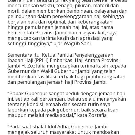
Daerah, dan seluruh pihak yang telah berkerja keras
mencurahkan waktu, tenaga, pikiran, materil dan
moril, dalam memberikan pembinaan, pelayanan dan
pelindungan dalam penyelenggaraan haji sehingga
berjalan baik dan optimal, dari keberangkatan
hingga pemulangan jemaah haji ini, atas nama
Pemerintah Provinsi Jambi dan masyarakat, saya
mengucapkan terima kasih dan apresiasi yang
setinggi-tingginya,” ujar Wagub Sani.
Sementara itu, Ketua Panitia Penyelenggaraan
Ibadah Haji (PPIH) Embarkasi Haji Antara Provinsi
Jambi H. Zoztafia mengucapkan terima kasih kepada
Gubernur dan Wakil Gubernur Jambi yang telah
memberikan fasilitasi terbaik bagi pemberangkatan
dan pemulangan jemaah haji Provinsi Jambi.
“Bapak Gubernur sangat peduli dengan jemaah haji
ini, setiap kali pertemuan, beliau selalu menanyakan
tentang kondisi jemaah dan secara rutin saya
laporkan kepada pak gubernur, baik secara lisan
maupun melalui media sosial,” kata Zoztafia.
“Pada saat shalat Idul Adha, Gubernur Jambi
mengajak seluruh masyarakat untuk mendoakan