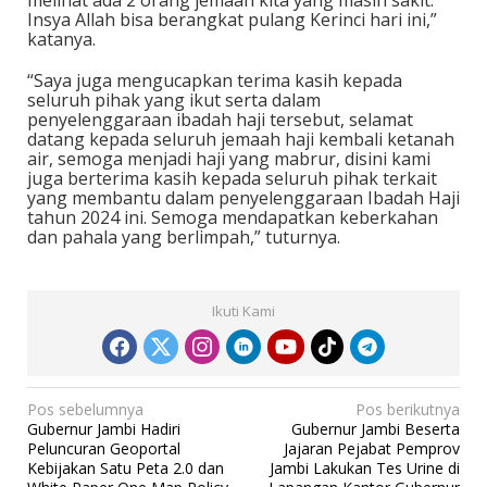
melihat ada 2 orang jemaah kita yang masih sakit.
Insya Allah bisa berangkat pulang Kerinci hari ini,”
katanya.
“Saya juga mengucapkan terima kasih kepada
seluruh pihak yang ikut serta dalam
penyelenggaraan ibadah haji tersebut, selamat
datang kepada seluruh jemaah haji kembali ketanah
air, semoga menjadi haji yang mabrur, disini kami
juga berterima kasih kepada seluruh pihak terkait
yang membantu dalam penyelenggaraan Ibadah Haji
tahun 2024 ini. Semoga mendapatkan keberkahan
dan pahala yang berlimpah,” tuturnya.
Ikuti Kami
N
Pos sebelumnya
Pos berikutnya
Gubernur Jambi Hadiri
Gubernur Jambi Beserta
a
Peluncuran Geoportal
Jajaran Pejabat Pemprov
v
Kebijakan Satu Peta 2.0 dan
Jambi Lakukan Tes Urine di