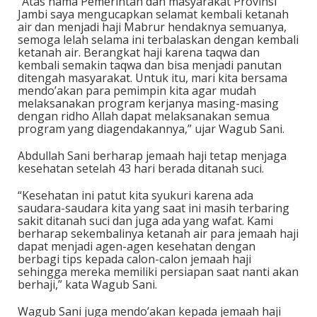
“Atas nama Pemerintah dan masyarakat Provinsi
Jambi saya mengucapkan selamat kembali ketanah
air dan menjadi haji Mabrur hendaknya semuanya,
semoga lelah selama ini terbalaskan dengan kembali
ketanah air. Berangkat haji karena taqwa dan
kembali semakin taqwa dan bisa menjadi panutan
ditengah masyarakat. Untuk itu, mari kita bersama
mendo’akan para pemimpin kita agar mudah
melaksanakan program kerjanya masing-masing
dengan ridho Allah dapat melaksanakan semua
program yang diagendakannya,” ujar Wagub Sani.
Abdullah Sani berharap jemaah haji tetap menjaga
kesehatan setelah 43 hari berada ditanah suci.
“Kesehatan ini patut kita syukuri karena ada
saudara-saudara kita yang saat ini masih terbaring
sakit ditanah suci dan juga ada yang wafat. Kami
berharap sekembalinya ketanah air para jemaah haji
dapat menjadi agen-agen kesehatan dengan
berbagi tips kepada calon-calon jemaah haji
sehingga mereka memiliki persiapan saat nanti akan
berhaji,” kata Wagub Sani.
Wagub Sani juga mendo’akan kepada jemaah haji