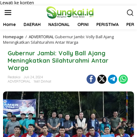
Lewati ke konten
Home
DAERAH
NASIONAL
OPINI
PERISTIWA
PER
Homepage
/
ADVERTORIAL
Gubernur Jambi: Volly Ball Ajang
Meningkatkan Silahturahmi Antar Warga
Gubernur Jambi: Volly Ball Ajang
Meningkatkan Silahturahmi Antar
Warga
Redaksi
Juli 24, 2024
ADVERTORIAL
1661 Dilihat