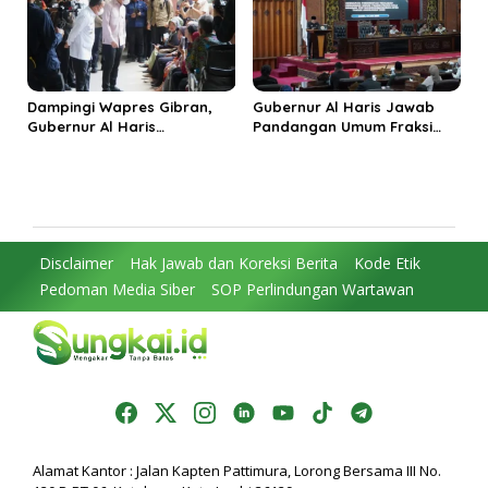
Dampingi Wapres Gibran,
Gubernur Al Haris Jawab
Gubernur Al Haris
Pandangan Umum Fraksi
Perjuangkan MRI Baru dan
DPRD: Komitmen Perkuat
Tambahan Dokter Spesialis
Tata Kelola dan
untuk RSUD Raden Mattaher
Kesejahteraan Masyarakat
Disclaimer
Hak Jawab dan Koreksi Berita
Kode Etik
Pedoman Media Siber
SOP Perlindungan Wartawan
Alamat Kantor : Jalan Kapten Pattimura, Lorong Bersama III No.