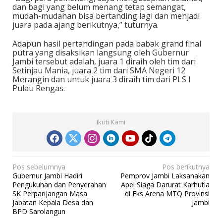
dan bagi yang belum menang tetap semangat,
mudah-mudahan bisa bertanding lagi dan menjadi
juara pada ajang berikutnya,” tuturnya.
Adapun hasil pertandingan pada babak grand final
putra yang disaksikan langsung oleh Gubernur
Jambi tersebut adalah, juara 1 diraih oleh tim dari
Setinjau Mania, juara 2 tim dari SMA Negeri 12
Merangin dan untuk juara 3 diraih tim dari PLS I
Pulau Rengas.
Ikuti Kami
N
Pos sebelumnya
Pos berikutnya
Gubernur Jambi Hadiri
Pemprov Jambi Laksanakan
a
Pengukuhan dan Penyerahan
Apel Siaga Darurat Karhutla
v
SK Perpanjangan Masa
di Eks Arena MTQ Provinsi
Jabatan Kepala Desa dan
Jambi
i
BPD Sarolangun
g