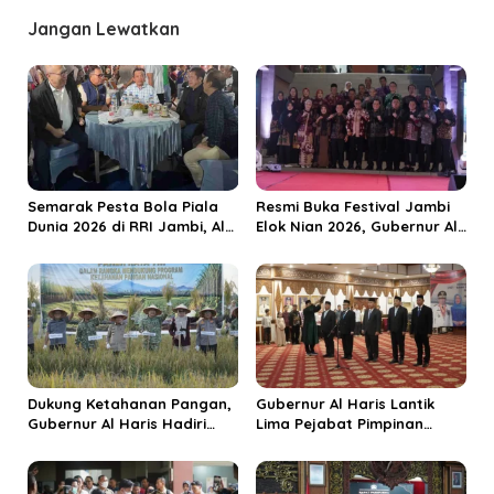
a
Jangan Lewatkan
s
i
p
o
s
Semarak Pesta Bola Piala
Resmi Buka Festival Jambi
Dunia 2026 di RRI Jambi, Al
Elok Nian 2026, Gubernur Al
Haris: Momentum Dongkrak
Haris Dorong Sungai Penuh
Ekonomi Rakyat
Jadi Destinasi Wisata
Budaya Unggulan
Dukung Ketahanan Pangan,
Gubernur Al Haris Lantik
Gubernur Al Haris Hadiri
Lima Pejabat Pimpinan
Panen Raya TNI di
Tinggi Pratama, Tekankan
Kabupaten Tanjungjabung
Penguatan Kinerja dan
Timur
Integritas