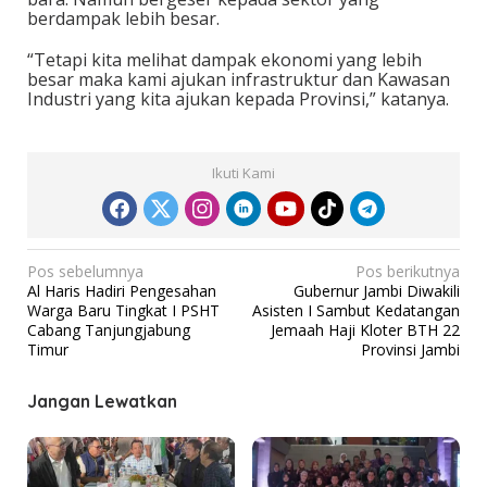
berdampak lebih besar.
“Tetapi kita melihat dampak ekonomi yang lebih
besar maka kami ajukan infrastruktur dan Kawasan
Industri yang kita ajukan kepada Provinsi,” katanya.
Ikuti Kami
N
Pos sebelumnya
Pos berikutnya
Al Haris Hadiri Pengesahan
Gubernur Jambi Diwakili
a
Warga Baru Tingkat I PSHT
Asisten I Sambut Kedatangan
v
Cabang Tanjungjabung
Jemaah Haji Kloter BTH 22
Timur
Provinsi Jambi
i
g
Jangan Lewatkan
a
s
i