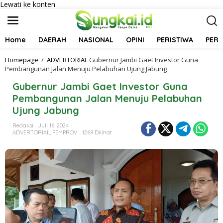
Lewati ke konten
Home
DAERAH
NASIONAL
OPINI
PERISTIWA
PER
Homepage
/
ADVERTORIAL
Gubernur Jambi Gaet Investor Guna
Pembangunan Jalan Menuju Pelabuhan Ujung Jabung
Gubernur Jambi Gaet Investor Guna
Pembangunan Jalan Menuju Pelabuhan
Ujung Jabung
Redaksi
Juli 16, 2024
ADVERTORIAL
,
PEMPROV
1269 Dilihat