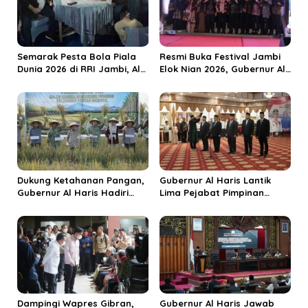
p
o
s
Semarak Pesta Bola Piala
Resmi Buka Festival Jambi
Dunia 2026 di RRI Jambi, Al
Elok Nian 2026, Gubernur Al
Haris: Momentum Dongkrak
Haris Dorong Sungai Penuh
Ekonomi Rakyat
Jadi Destinasi Wisata
Budaya Unggulan
Dukung Ketahanan Pangan,
Gubernur Al Haris Lantik
Gubernur Al Haris Hadiri
Lima Pejabat Pimpinan
Panen Raya TNI di
Tinggi Pratama, Tekankan
Kabupaten Tanjungjabung
Penguatan Kinerja dan
Timur
Integritas
Dampingi Wapres Gibran,
Gubernur Al Haris Jawab