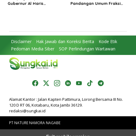
Gubernur Al Haris
Pandangan Umum Fraksi
Perjuangkan MRI Baru dan
DPRD: Komitmen Perkuat
Tambahan Dokter Spesialis
Tata Kelola dan
untuk RSUD Raden Mattaher
Kesejahteraan Masyarakat
Disclaimer
Hak Jawab dan Koreksi Berita
Kode Etik
Pedoman Media Siber
SOP Perlindungan Wartawan
Alamat Kantor : Jalan Kapten Pattimura, Lorong Bersama III No.
120 D RT 06, Kotabaru, Kota Jambi 36129.
redaksi@sungkai.id
PT NATURE NAMORA NAGABE