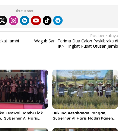
Ikuti Kami
Pos berikutnya
akat Jambi
Wagub Sani Terima Dua Calon Paskibraka di
IKN Tingkat Pusat Utusan Jambi
ka Festival Jambi Elok
Dukung Ketahanan Pangan,
6, Gubernur Al Haris
Gubernur Al Haris Hadiri Panen
ungai Penuh Jadi
Raya TNI di Kabupaten
i Wisata Budaya
Tanjungjabung Timur