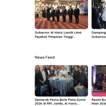
Unggula
Gubernur Al Haris Lantik Lima
Dampingi
Pejabat Pimpinan Tinggi
Gubernur
Pratama, Tekankan Penguatan
MRI Baru
Kinerja dan Integritas
Spesiali
Mattahe
News Feed
Semarak Pesta Bola Piala Dunia
Resmi Bu
2026 di RRI Jambi, Al Haris:
Nian 202