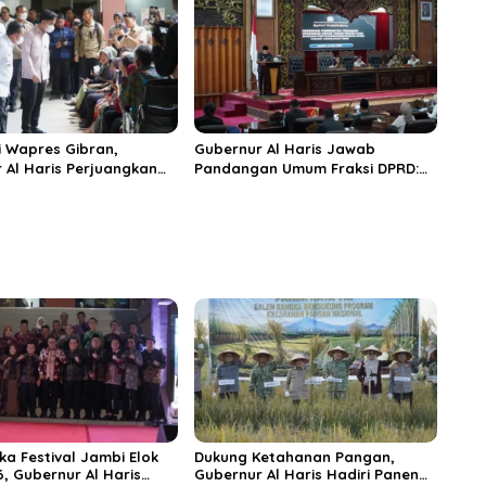
n
 Wapres Gibran,
Gubernur Al Haris Jawab
 Al Haris Perjuangkan
Pandangan Umum Fraksi DPRD:
 dan Tambahan Dokter
Komitmen Perkuat Tata Kelola
s untuk RSUD Raden
dan Kesejahteraan Masyarakat
r
ka Festival Jambi Elok
Dukung Ketahanan Pangan,
6, Gubernur Al Haris
Gubernur Al Haris Hadiri Panen