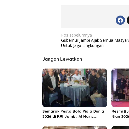
N
Pos sebelumnya
Gubernur Jambi Ajak Semua Masyar
a
Untuk Jaga Lingkungan
v
i
Jangan Lewatkan
g
a
s
i
p
o
Semarak Pesta Bola Piala Dunia
Resmi Bu
s
2026 di RRI Jambi, Al Haris:
Nian 202
Momentum Dongkrak Ekonomi
Dorong S
Rakyat
Destinas