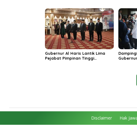
Momentum Dongkrak Ekonomi
Dorong S
Rakyat
Destinas
Unggula
Gubernur Al Haris Lantik Lima
Dampingi
Pejabat Pimpinan Tinggi
Gubernur
Pratama, Tekankan Penguatan
MRI Baru
Kinerja dan Integritas
Spesiali
Mattahe
Disclaimer
Hak Jawa