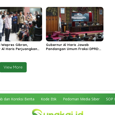
ungai Penuh Jadi
Raya TNI di Kabupaten
i Wisata Budaya
Tanjungjabung Timur
n
 Wapres Gibran,
Gubernur Al Haris Jawab
 Al Haris Perjuangkan
Pandangan Umum Fraksi DPRD:
 dan Tambahan Dokter
Komitmen Perkuat Tata Kelola
s untuk RSUD Raden
dan Kesejahteraan Masyarakat
r
View More
b dan Koreksi Berita
Kode Etik
Pedoman Media Siber
SOP 