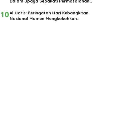
Dalam Upaya Sepakati Permasalahan
Pembangunan
10
Al Haris: Peringatan Hari Kebangkitan
Nasional Momen Mengkokohkan
Semangat Nasionalisme