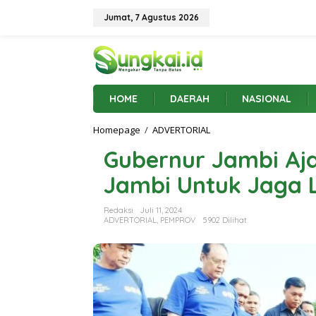
L
e
Jumat, 7 Agustus 2026
w
a
t
i
k
e
HOME
DAERAH
NASIONAL
k
o
Homepage
/
ADVERTORIAL
G
n
u
t
Gubernur Jambi Aj
b
e
e
n
Jambi Untuk Jaga 
r
n
u
Redaksi
Juli 11, 2024
r
ADVERTORIAL
,
PEMPROV
5902 Dilihat
J
a
m
b
i
A
j