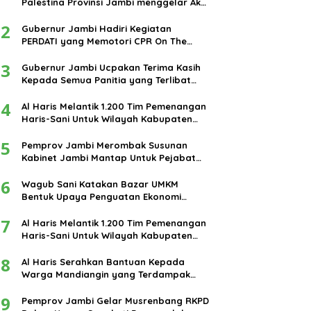
Palestina Provinsi Jambi menggelar Aksi
damai di bundaran Tugu Keris Siginjai
2
kota Jambi.
Gubernur Jambi Hadiri Kegiatan
PERDATI yang Memotori CPR On The
Road
3
Gubernur Jambi Ucpakan Terima Kasih
Kepada Semua Panitia yang Terlibat
Dalam Terselenggaranya Ibadah Haji
4
Tahun 2024
Al Haris Melantik 1.200 Tim Pemenangan
Haris-Sani Untuk Wilayah Kabupaten
Muarojambi
5
Pemprov Jambi Merombak Susunan
Kabinet Jambi Mantap Untuk Pejabat
Eselon III dan IV
6
Wagub Sani Katakan Bazar UMKM
Bentuk Upaya Penguatan Ekonomi
Masyarakat
7
Al Haris Melantik 1.200 Tim Pemenangan
Haris-Sani Untuk Wilayah Kabupaten
Muarojambi
8
Al Haris Serahkan Bantuan Kepada
Warga Mandiangin yang Terdampak
Banjir
9
Pemprov Jambi Gelar Musrenbang RKPD