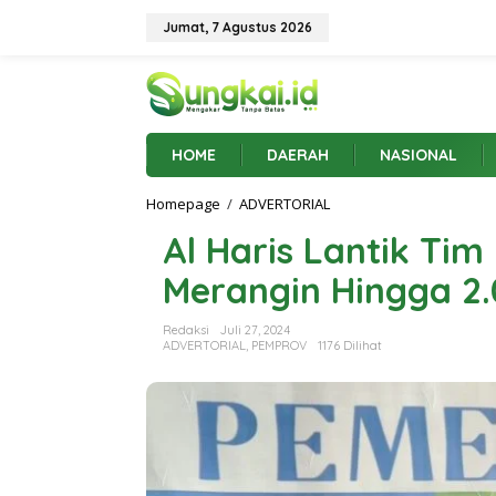
L
e
Jumat, 7 Agustus 2026
w
a
t
i
k
e
HOME
DAERAH
NASIONAL
k
o
Homepage
/
ADVERTORIAL
A
n
l
t
Al Haris Lantik T
H
e
a
n
Merangin Hingga 2
r
i
s
Redaksi
Juli 27, 2024
L
ADVERTORIAL
,
PEMPROV
1176 Dilihat
a
n
t
i
k
T
i