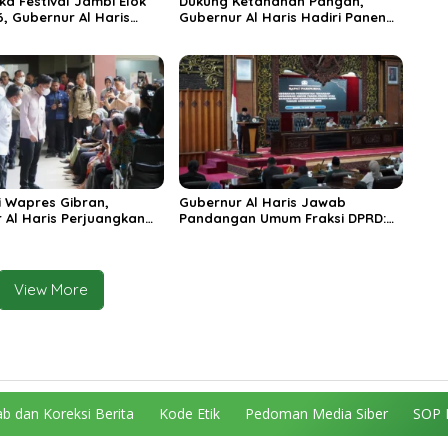
ka Festival Jambi Elok
Dukung Ketahanan Pangan,
6, Gubernur Al Haris
Gubernur Al Haris Hadiri Panen
ungai Penuh Jadi
Raya TNI di Kabupaten
i Wisata Budaya
Tanjungjabung Timur
n
 Wapres Gibran,
Gubernur Al Haris Jawab
 Al Haris Perjuangkan
Pandangan Umum Fraksi DPRD:
 dan Tambahan Dokter
Komitmen Perkuat Tata Kelola
s untuk RSUD Raden
dan Kesejahteraan Masyarakat
r
View More
b dan Koreksi Berita
Kode Etik
Pedoman Media Siber
SOP 