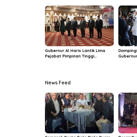
Momentum Dongkrak Ekonomi
Dorong S
Rakyat
Destinas
Unggula
Gubernur Al Haris Lantik Lima
Dampingi
Pejabat Pimpinan Tinggi
Gubernur
Pratama, Tekankan Penguatan
MRI Baru
Kinerja dan Integritas
Spesiali
Mattahe
News Feed