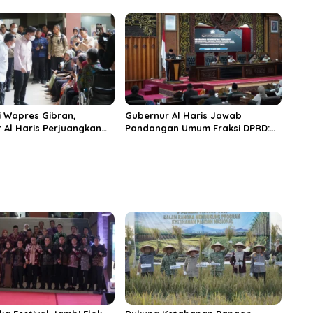
ungai Penuh Jadi
Raya TNI di Kabupaten
i Wisata Budaya
Tanjungjabung Timur
n
 Wapres Gibran,
Gubernur Al Haris Jawab
 Al Haris Perjuangkan
Pandangan Umum Fraksi DPRD:
 dan Tambahan Dokter
Komitmen Perkuat Tata Kelola
s untuk RSUD Raden
dan Kesejahteraan Masyarakat
r