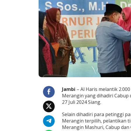
m
P
e
m
e
n
a
n
g
a
n
K
a
b
u
p
a
Jambi
– Al Haris melantik 2.00
t
Merangin yang dihadiri Cabup 
e
27 Juli 2024 Siang.
n
M
e
Selain dihadiri para petinggi
r
Merangin terpilih, pelantikan 
a
Merangin Mashuri, Cabup dan 
n