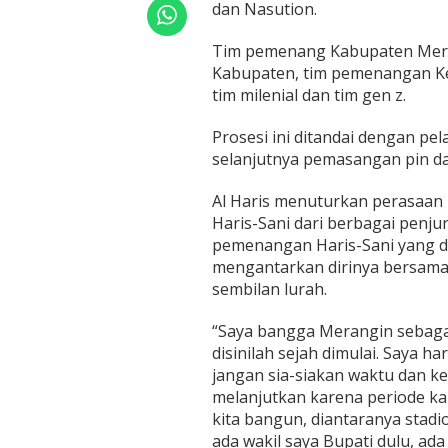
dan Nasution.
g
i
n
Tim pemenang Kabupaten Merang
H
Kabupaten, tim pemenangan Ke
i
tim milenial dan tim gen z.
n
g
g
Prosesi ini ditandai dengan pe
a
selanjutnya pemasangan pin da
2
.
Al Haris menuturkan perasaan
0
Haris-Sani dari berbagai penju
0
0
pemenangan Haris-Sani yang d
T
mengantarkan dirinya bersama
i
sembilan lurah.
m
“Saya bangga Merangin sebag
disinilah sejah dimulai. Saya h
jangan sia-siakan waktu dan k
melanjutkan karena periode ka
kita bangun, diantaranya stadio
ada wakil saya Bupati dulu, ad