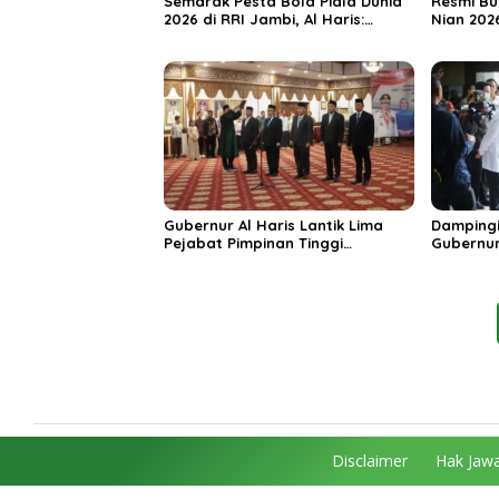
Semarak Pesta Bola Piala Dunia
Resmi Bu
2026 di RRI Jambi, Al Haris:
Nian 202
Momentum Dongkrak Ekonomi
Dorong S
Rakyat
Destinas
Unggula
Gubernur Al Haris Lantik Lima
Dampingi
Pejabat Pimpinan Tinggi
Gubernur
Pratama, Tekankan Penguatan
MRI Baru
Kinerja dan Integritas
Spesiali
Mattahe
Disclaimer
Hak Jawa