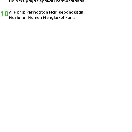
Dalam Upaya Sepakati Permasalahan
Pembangunan
10
Al Haris: Peringatan Hari Kebangkitan
Nasional Momen Mengkokohkan
Semangat Nasionalisme