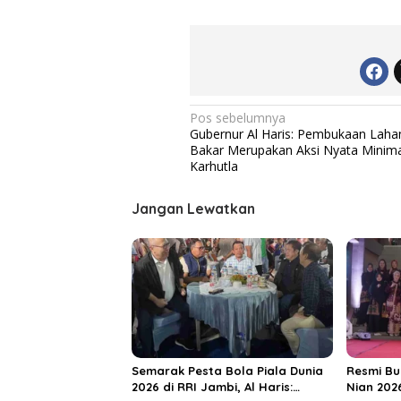
N
Pos sebelumnya
Gubernur Al Haris: Pembukaan Laha
a
Bakar Merupakan Aksi Nyata Minimal
v
Karhutla
i
Jangan Lewatkan
g
a
s
i
p
o
s
Semarak Pesta Bola Piala Dunia
Resmi Bu
2026 di RRI Jambi, Al Haris:
Nian 202