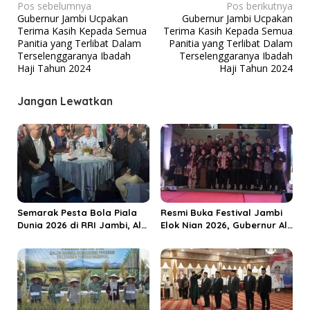
N
Pos sebelumnya
Pos berikutnya
Gubernur Jambi Ucpakan
Gubernur Jambi Ucpakan
a
Terima Kasih Kepada Semua
Terima Kasih Kepada Semua
v
Panitia yang Terlibat Dalam
Panitia yang Terlibat Dalam
Terselenggaranya Ibadah
Terselenggaranya Ibadah
i
Haji Tahun 2024
Haji Tahun 2024
g
a
Jangan Lewatkan
s
i
p
o
s
Semarak Pesta Bola Piala
Resmi Buka Festival Jambi
Dunia 2026 di RRI Jambi, Al
Elok Nian 2026, Gubernur Al
Haris: Momentum Dongkrak
Haris Dorong Sungai Penuh
Ekonomi Rakyat
Jadi Destinasi Wisata
Budaya Unggulan