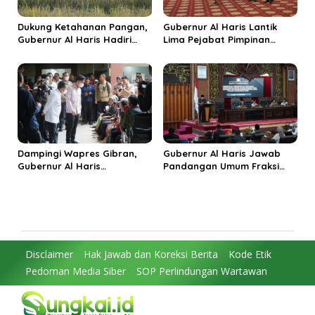
Dukung Ketahanan Pangan,
Gubernur Al Haris Lantik
Gubernur Al Haris Hadiri
Lima Pejabat Pimpinan
Panen Raya TNI di
Tinggi Pratama, Tekankan
Kabupaten Tanjungjabung
Penguatan Kinerja dan
Timur
Integritas
Dampingi Wapres Gibran,
Gubernur Al Haris Jawab
Gubernur Al Haris
Pandangan Umum Fraksi
Perjuangkan MRI Baru dan
DPRD: Komitmen Perkuat
Tambahan Dokter Spesialis
Tata Kelola dan
untuk RSUD Raden Mattaher
Kesejahteraan Masyarakat
Disclaimer
Hak Jawab dan Koreksi Berita
Kode Etik
Pedoman Media Siber
SOP Perlindungan Wartawan