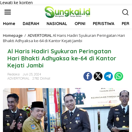
Lewati ke konten
Home
DAERAH
NASIONAL
OPINI
PERISTIWA
PER
Homepage
/
ADVERTORIAL
Al Haris Hadiri Syukuran Peringatan Hari
Bhakti Adhyaksa ke-64 di Kantor Kejati Jambi
Al Haris Hadiri Syukuran Peringatan
Hari Bhakti Adhyaksa ke-64 di Kantor
Kejati Jambi
Redaksi
Juli 23, 2024
ADVERTORIAL
2782 Dilihat