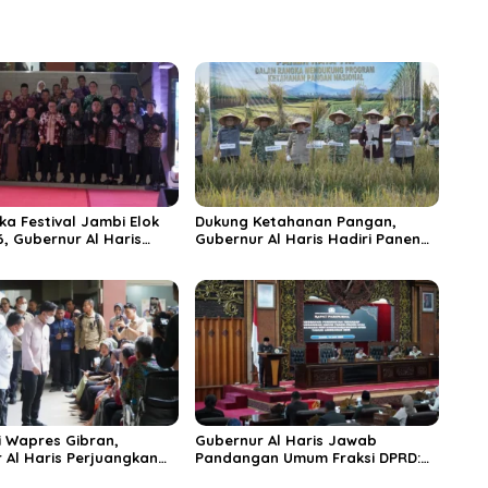
ka Festival Jambi Elok
Dukung Ketahanan Pangan,
6, Gubernur Al Haris
Gubernur Al Haris Hadiri Panen
ungai Penuh Jadi
Raya TNI di Kabupaten
i Wisata Budaya
Tanjungjabung Timur
n
 Wapres Gibran,
Gubernur Al Haris Jawab
 Al Haris Perjuangkan
Pandangan Umum Fraksi DPRD:
 dan Tambahan Dokter
Komitmen Perkuat Tata Kelola