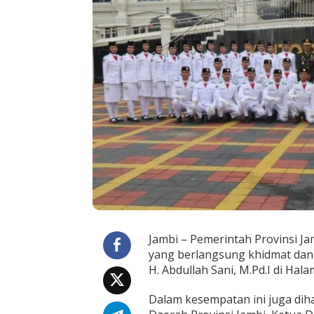
U
p
a
c
a
r
a
H
a
r
i
L
a
h
i
r
n
y
a
Jambi – Pemerintah Provinsi Ja
P
yang berlangsung khidmat dan 
a
H. Abdullah Sani, M.Pd.I di Hal
n
c
a
Dalam kesempatan ini juga diha
s