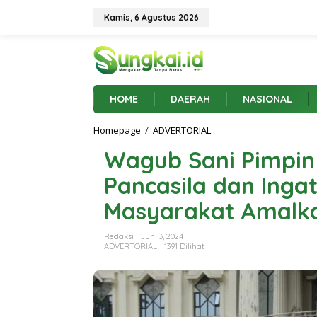
L
e
Kamis, 6 Agustus 2026
w
a
t
i
k
e
HOME
DAERAH
NASIONAL
k
o
Homepage
/
ADVERTORIAL
W
n
a
t
Wagub Sani Pimpin
g
e
u
n
Pancasila dan Ing
b
S
Masyarakat Amalkan
a
n
i
Redaksi
Juni 3, 2024
P
ADVERTORIAL
1391 Dilihat
i
m
p
i
n