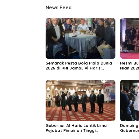
News Feed
Semarak Pesta Bola Piala Dunia
Resmi Bu
2026 di RRI Jambi, Al Haris:
Nian 202
Momentum Dongkrak Ekonomi
Dorong S
Rakyat
Destinas
Unggula
Gubernur Al Haris Lantik Lima
Dampingi
Pejabat Pimpinan Tinggi
Gubernur
Pratama, Tekankan Penguatan
MRI Baru