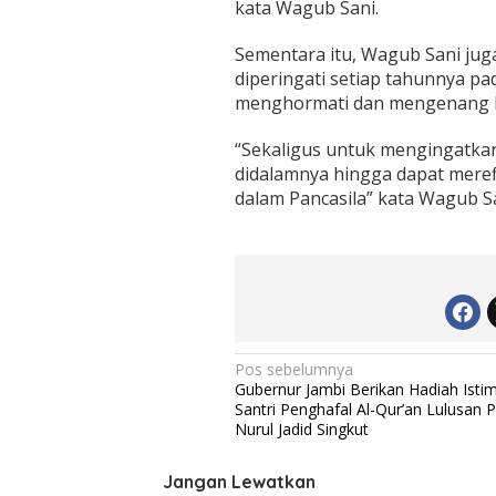
kata Wagub Sani.
M
a
s
Sementara itu, Wagub Sani jug
y
diperingati setiap tahunnya pa
a
menghormati dan mengenang Pa
r
a
“Sekaligus untuk mengingatkan
k
a
didalamnya hingga dapat mere
t
dalam Pancasila” kata Wagub Sa
A
m
a
l
k
a
n
N
N
Pos sebelumnya
i
Gubernur Jambi Berikan Hadiah Isti
l
a
Santri Penghafal Al-Qur’an Lulusan 
a
v
Nurul Jadid Singkut
i
P
i
a
Jangan Lewatkan
n