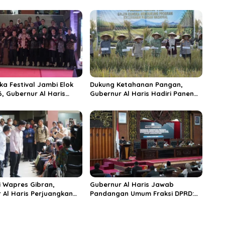
ka Festival Jambi Elok
Dukung Ketahanan Pangan,
6, Gubernur Al Haris
Gubernur Al Haris Hadiri Panen
ungai Penuh Jadi
Raya TNI di Kabupaten
i Wisata Budaya
Tanjungjabung Timur
n
 Wapres Gibran,
Gubernur Al Haris Jawab
 Al Haris Perjuangkan
Pandangan Umum Fraksi DPRD:
 dan Tambahan Dokter
Komitmen Perkuat Tata Kelola
s untuk RSUD Raden
dan Kesejahteraan Masyarakat
r