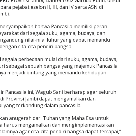
DPRD Provinsi Jambi, Danrem 042 Garuda Putih, unsur
ra pejabat eselon II, III, dan IV serta ASN di
ambi.
enyampaikan bahwa Pancasila memiliki peran
arakat dari segala suku, agama, budaya, dan
ngandung nilai-nilai luhur yang dapat memandu
engan cita-cita pendiri bangsa.
i segala perbedaan mulai dari suku, agama, budaya,
kuri sebagai sebuah bangsa yang majemuk Pancasila
ngnya menjadi bintang yang memandu kehidupan
ir Pancasila ini, Wagub Sani berharap agar seluruh
di Provinsi Jambi dapat mengamalkan dan
i yang terkandung dalam pancasila.
kan anugerah dari Tuhan yang Maha Esa untuk
kita harus mengamalkan dan mengimplementasikan
dalamnya agar cita-cita pendiri bangsa dapat tercapai,”