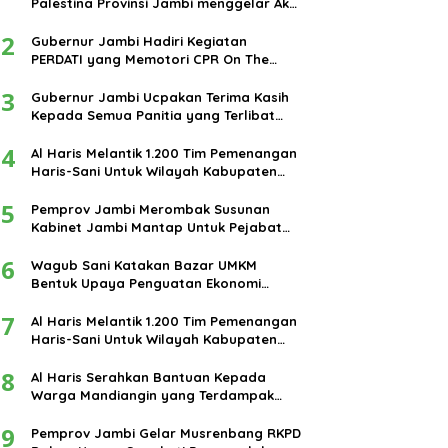
Palestina Provinsi Jambi menggelar Aksi
damai di bundaran Tugu Keris Siginjai
2
kota Jambi.
Gubernur Jambi Hadiri Kegiatan
PERDATI yang Memotori CPR On The
Road
3
Gubernur Jambi Ucpakan Terima Kasih
Kepada Semua Panitia yang Terlibat
Dalam Terselenggaranya Ibadah Haji
4
Tahun 2024
Al Haris Melantik 1.200 Tim Pemenangan
Haris-Sani Untuk Wilayah Kabupaten
Muarojambi
5
Pemprov Jambi Merombak Susunan
Kabinet Jambi Mantap Untuk Pejabat
Eselon III dan IV
6
Wagub Sani Katakan Bazar UMKM
Bentuk Upaya Penguatan Ekonomi
Masyarakat
7
Al Haris Melantik 1.200 Tim Pemenangan
Haris-Sani Untuk Wilayah Kabupaten
Muarojambi
8
Al Haris Serahkan Bantuan Kepada
Warga Mandiangin yang Terdampak
Banjir
9
Pemprov Jambi Gelar Musrenbang RKPD