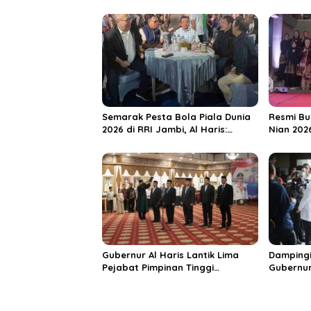
g
c
a
a
s
s
i
i
l
a
p
o
s
Semarak Pesta Bola Piala Dunia
Resmi Bu
2026 di RRI Jambi, Al Haris:
Nian 202
Momentum Dongkrak Ekonomi
Dorong S
Rakyat
Destinas
Unggula
Gubernur Al Haris Lantik Lima
Dampingi
Pejabat Pimpinan Tinggi
Gubernur
Pratama, Tekankan Penguatan
MRI Baru
Kinerja dan Integritas
Spesiali
Mattahe