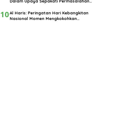
Dalam Upaya Sepakati Permasalahan
Pembangunan
10
Al Haris: Peringatan Hari Kebangkitan
Nasional Momen Mengkokohkan
Semangat Nasionalisme