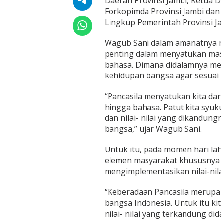
Daerah Provinsi Jambi, Ketua 
i
Forkopimda Provinsi Jambi dan pa
l
Lingkup Pemerintah Provinsi J
a
d
a
Wagub Sani dalam amanatnya m
n
penting dalam menyatukan masy
I
bahasa. Dimana didalamnya me
n
kehidupan bangsa agar sesuai d
g
a
t
“Pancasila menyatukan kita dar
k
hingga bahasa. Patut kita syu
a
dan nilai- nilai yang dikandu
n
bangsa,” ujar Wagub Sani.
S
e
m
Untuk itu, pada momen hari lah
u
elemen masyarakat khususnya 
a
mengimplementasikan nilai-nila
E
l
e
“Keberadaan Pancasila merupa
m
bangsa Indonesia. Untuk itu 
e
nilai- nilai yang terkandung di
n