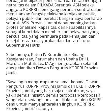
berbagai kebijakan pemerintah dan tetap menjaga
netralitas dalam PILKADA Serentak. ASN selaku
anggota KORPRI memegang peranan sentral dalam
menjalankan fungsi pelaksana kebijakan publik,
pelayan publik, dan perekat bangsa. Saya berharap
seluruh ASN Provinsi Jambi dapat meningkatkan
profesionalisme, kapasitas, dan kapabilitasnnya
sebagai kunci dalam memberikan pelayanan yang
berkualitas, yang bermuara pada kemajuan dan
kesejahteraan masyarakat dan daerah,” tutur
Gubernur Al Haris.
Sebelumnya, Ketua IV Koordinator Bidang
Kesejahteraan, Perumahan dan Usaha Dr. H.
Marullah Matali, Le., M.Ag mengucapkan selamat
atas pelantikan Dewan Pengurus KORPRI Provinsi
Jambi.
“Saya ingin mengucapkan selamat kepada Dewan
Pengurus KORPRI Provinsi Jambi dan LKBH KORPRI
Provinsi Jambi yang baru saja dikukuhkan, saya
yakin semua inisiatif, semua terobosan-terobosan
yang telah, sedang dan akan dilakukan oleh KORPRI
demi untuk menyejahterakan lingkup KORPRI di
Provinsi Jambi,” ucapnya.