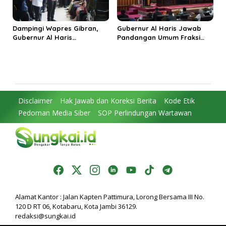
Dampingi Wapres Gibran,
Gubernur Al Haris Jawab
Gubernur Al Haris
Pandangan Umum Fraksi
Perjuangkan MRI Baru dan
DPRD: Komitmen Perkuat
Tambahan Dokter Spesialis
Tata Kelola dan
untuk RSUD Raden Mattaher
Kesejahteraan Masyarakat
Disclaimer
Hak Jawab dan Koreksi Berita
Kode Etik
Pedoman Media Siber
SOP Perlindungan Wartawan
Alamat Kantor : Jalan Kapten Pattimura, Lorong Bersama III No.
120 D RT 06, Kotabaru, Kota Jambi 36129.
redaksi@sungkai.id