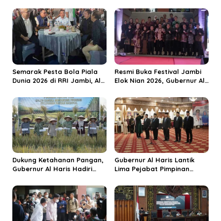
s
i
p
o
s
Semarak Pesta Bola Piala
Resmi Buka Festival Jambi
Dunia 2026 di RRI Jambi, Al
Elok Nian 2026, Gubernur Al
Haris: Momentum Dongkrak
Haris Dorong Sungai Penuh
Ekonomi Rakyat
Jadi Destinasi Wisata
Budaya Unggulan
Dukung Ketahanan Pangan,
Gubernur Al Haris Lantik
Gubernur Al Haris Hadiri
Lima Pejabat Pimpinan
Panen Raya TNI di
Tinggi Pratama, Tekankan
Kabupaten Tanjungjabung
Penguatan Kinerja dan
Timur
Integritas