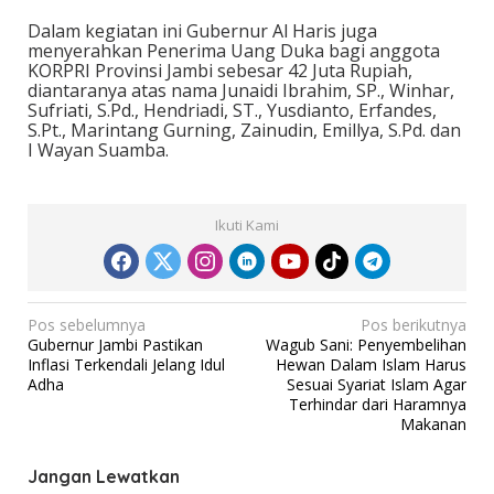
Dalam kegiatan ini Gubernur Al Haris juga
menyerahkan Penerima Uang Duka bagi anggota
KORPRI Provinsi Jambi sebesar 42 Juta Rupiah,
diantaranya atas nama Junaidi Ibrahim, SP., Winhar,
Sufriati, S.Pd., Hendriadi, ST., Yusdianto, Erfandes,
S.Pt., Marintang Gurning, Zainudin, Emillya, S.Pd. dan
I Wayan Suamba.
Ikuti Kami
N
Pos sebelumnya
Pos berikutnya
Gubernur Jambi Pastikan
Wagub Sani: Penyembelihan
a
Inflasi Terkendali Jelang Idul
Hewan Dalam Islam Harus
v
Adha
Sesuai Syariat Islam Agar
Terhindar dari Haramnya
i
Makanan
g
a
Jangan Lewatkan