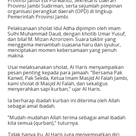
Provinsi Jambi Edi Purwanto, Sekretaris Daerah
Provinsi Jambi Sudirman, serta sejumlah pimpinan
organisasi perangkat daerah (OPD) di lingkup
Pemerintah Provinsi Jambi.
Pelaksanaan sholat Idul Adha dipimpin oleh imam
Sulhi Muhammad Daud, dengan khotib Umar Yusuf,
dan bilal M. Mizan Azrorizein. Suara takbir yang
menggema menambah suasana haru dan syukur,
menciptakan momen kebersamaan yang penuh
makna.
Usai melaksanakan sholat, Al Haris menyampaikan
pesan penting kepada para jamaah. “Bersama Pak
Kanwil, Pak Sekda, Ketua Imam Masjid Al Falah Jambi,
kami sholat di Masjid Al Falah, dan sekaligus
menyerahkan sapi kurban,” ujar Al Haris.
Ia berharap ibadah kurban ini diterima oleh Allah
sebagai amal ibadah.
“Mudah-mudahan Allah terima sebagai amal ibadah
kita semua (qurban),” tuturnya.
Tidak hanya itu, Al Haris juga menyempatkan diri