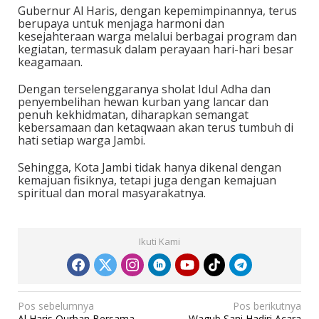
Gubernur Al Haris, dengan kepemimpinannya, terus
berupaya untuk menjaga harmoni dan
kesejahteraan warga melalui berbagai program dan
kegiatan, termasuk dalam perayaan hari-hari besar
keagamaan.
Dengan terselenggaranya sholat Idul Adha dan
penyembelihan hewan kurban yang lancar dan
penuh kekhidmatan, diharapkan semangat
kebersamaan dan ketaqwaan akan terus tumbuh di
hati setiap warga Jambi.
Sehingga, Kota Jambi tidak hanya dikenal dengan
kemajuan fisiknya, tetapi juga dengan kemajuan
spiritual dan moral masyarakatnya.
Ikuti Kami
N
Pos sebelumnya
Pos berikutnya
Al Haris Qurban Bersama
Wagub Sani Hadiri Acara