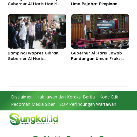
Gubernur Al Haris Hadiri
Lima Pejabat Pimpinan
Panen Raya TNI di
Tinggi Pratama, Tekankan
Kabupaten Tanjungjabung
Penguatan Kinerja dan
Timur
Integritas
Dampingi Wapres Gibran,
Gubernur Al Haris Jawab
Gubernur Al Haris
Pandangan Umum Fraksi
Perjuangkan MRI Baru dan
DPRD: Komitmen Perkuat
Tambahan Dokter Spesialis
Tata Kelola dan
untuk RSUD Raden Mattaher
Kesejahteraan Masyarakat
Disclaimer
Hak Jawab dan Koreksi Berita
Kode Etik
Pedoman Media Siber
SOP Perlindungan Wartawan