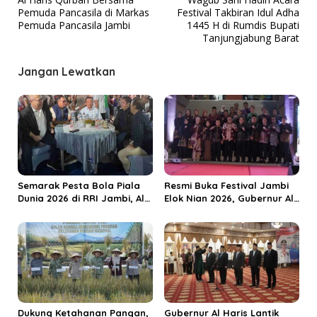
a
Pemuda Pancasila di Markas
Festival Takbiran Idul Adha
v
Pemuda Pancasila Jambi
1445 H di Rumdis Bupati
Tanjungjabung Barat
i
g
Jangan Lewatkan
a
s
i
p
o
s
Semarak Pesta Bola Piala
Resmi Buka Festival Jambi
Dunia 2026 di RRI Jambi, Al
Elok Nian 2026, Gubernur Al
Haris: Momentum Dongkrak
Haris Dorong Sungai Penuh
Ekonomi Rakyat
Jadi Destinasi Wisata
Budaya Unggulan
Dukung Ketahanan Pangan,
Gubernur Al Haris Lantik