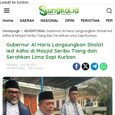
Lewati ke konten
Home
DAERAH
NASIONAL
OPINI
PERISTIWA
PER
Homepage
/
ADVERTORIAL
Gubernur Al Haris Langsungkan Sholat Ied
Adha di Masjid Seribu Tiang dan Serahkan Lima Sapi Kurban
Gubernur Al Haris Langsungkan Sholat
Ied Adha di Masjid Seribu Tiang dan
Serahkan Lima Sapi Kurban
Redaksi
Juni 18, 2024
ADVERTORIAL
1332 Dilihat