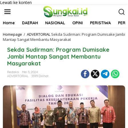
Lewati ke konten
Home
DAERAH
NASIONAL
OPINI
PERISTIWA
PER
Homepage
/
ADVERTORIAL
Sekda Sudirman: Program Dumisake Jambi
Mantap Sangat Membantu Masyarakat
Sekda Sudirman: Program Dumisake
Jambi Mantap Sangat Membantu
Masyarakat
Redaksi
Mei 3, 2024
ADVERTORIAL
3399 Dilihat