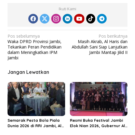
Ikuti Kami
N
Pos sebelumnya
Pos berikutnya
Waka DPRD Provinsi Jambi,
Masih Akrab, Al Haris dan
a
Tekankan Peran Pendidikan
Abdullah Sani Siap Lanjutkan
v
dalam Meningkatkan IPM
Jambi Mantap Jilid II
Jambi
i
g
Jangan Lewatkan
a
s
i
p
o
s
Semarak Pesta Bola Piala
Resmi Buka Festival Jambi
Dunia 2026 di RRI Jambi, Al
Elok Nian 2026, Gubernur Al
Haris: Momentum Dongkrak
Haris Dorong Sungai Penuh