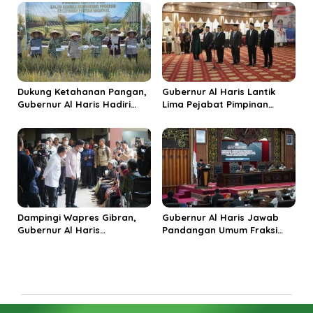
Ekonomi Rakyat
Jadi Destinasi Wisata
Budaya Unggulan
Dukung Ketahanan Pangan,
Gubernur Al Haris Lantik
Gubernur Al Haris Hadiri
Lima Pejabat Pimpinan
Panen Raya TNI di
Tinggi Pratama, Tekankan
Kabupaten Tanjungjabung
Penguatan Kinerja dan
Timur
Integritas
Dampingi Wapres Gibran,
Gubernur Al Haris Jawab
Gubernur Al Haris
Pandangan Umum Fraksi
Perjuangkan MRI Baru dan
DPRD: Komitmen Perkuat
Tambahan Dokter Spesialis
Tata Kelola dan
untuk RSUD Raden Mattaher
Kesejahteraan Masyarakat