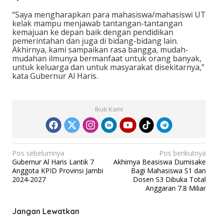
“Saya mengharapkan para mahasiswa/mahasiswi UT
kelak mampu menjawab tantangan-tantangan
kemajuan ke depan baik dengan pendidikan
pemerintahan dan juga di bidang-bidang lain.
Akhirnya, kami sampaikan rasa bangga, mudah-
mudahan ilmunya bermanfaat untuk orang banyak,
untuk keluarga dan untuk masyarakat disekitarnya,”
kata Gubernur Al Haris.
Ikuti Kami
N
Pos sebelumnya
Pos berikutnya
Gubernur Al Haris Lantik 7
Akhirnya Beasiswa Dumisake
a
Anggota KPID Provinsi Jambi
Bagi Mahasiswa S1 dan
v
2024-2027
Dosen S3 Dibuka Total
Anggaran 7.8 Miliar
i
g
Jangan Lewatkan