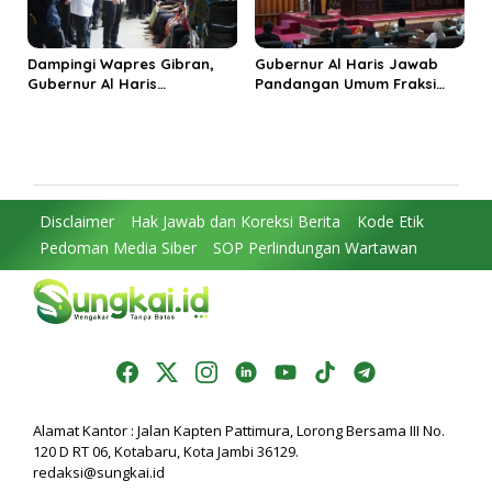
Dampingi Wapres Gibran,
Gubernur Al Haris Jawab
Gubernur Al Haris
Pandangan Umum Fraksi
Perjuangkan MRI Baru dan
DPRD: Komitmen Perkuat
Tambahan Dokter Spesialis
Tata Kelola dan
untuk RSUD Raden Mattaher
Kesejahteraan Masyarakat
Disclaimer
Hak Jawab dan Koreksi Berita
Kode Etik
Pedoman Media Siber
SOP Perlindungan Wartawan
Alamat Kantor : Jalan Kapten Pattimura, Lorong Bersama III No.
120 D RT 06, Kotabaru, Kota Jambi 36129.
redaksi@sungkai.id