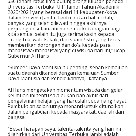
650 (enam ratus lima puluh) orang lulusan periode 1
Universitas Terbuka (UT) Jambi Tahun Akademik
2023/2024 yang berasal dari 11 kabupaten/kota
dalam Provinsi Jambi. Tentu bukan hal mudah,
banyak yang telah dilewati hingga akhirnya
perjuangan selama ini menemui kebahagian bagi
kita semua, selain itu juga terima kasih kepada
orang tua, wali, kakak, dan suami/istri yang terus
memberikan dorongan dan do’a kepada para
mahasiswa/mahasiswi yang di wisuda hari ini,” ucap
Gubernur Al Haris.
“Sumber Daya Manusia itu penting, sebab kemajuan
suatu daerah ditandai dengan kemajuan Sumber
Daya Manusia dan Pendidikannya,” katanya.
Al Haris mengatakan momentum wisuda dan gelar
keilmuan ini tentu saja bukan bab akhir dari
pengalaman belajar yang haruslah sepanjang hayat.
Pembuktian selanjutnya menanti untuk ditunaikan
dalam pengabdian kepada masyarakat, daerah dan
bangsa.
“Besar harapan saya, talenta-talenta yang hari ini
dilahirkan dari Universitas Terbuka Jambi adalah