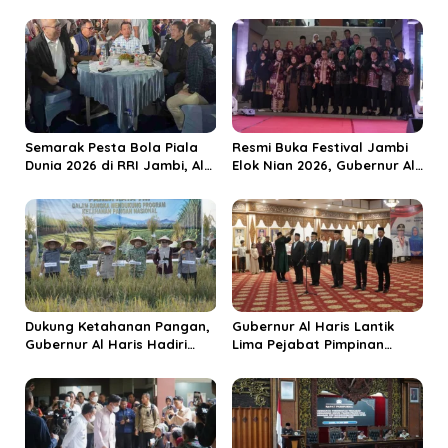
a
s
i
p
o
s
Semarak Pesta Bola Piala
Resmi Buka Festival Jambi
Dunia 2026 di RRI Jambi, Al
Elok Nian 2026, Gubernur Al
Haris: Momentum Dongkrak
Haris Dorong Sungai Penuh
Ekonomi Rakyat
Jadi Destinasi Wisata
Budaya Unggulan
Dukung Ketahanan Pangan,
Gubernur Al Haris Lantik
Gubernur Al Haris Hadiri
Lima Pejabat Pimpinan
Panen Raya TNI di
Tinggi Pratama, Tekankan
Kabupaten Tanjungjabung
Penguatan Kinerja dan
Timur
Integritas