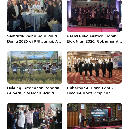
s
i
p
o
s
Semarak Pesta Bola Piala
Resmi Buka Festival Jambi
Dunia 2026 di RRI Jambi, Al
Elok Nian 2026, Gubernur Al
Haris: Momentum Dongkrak
Haris Dorong Sungai Penuh
Ekonomi Rakyat
Jadi Destinasi Wisata
Budaya Unggulan
Dukung Ketahanan Pangan,
Gubernur Al Haris Lantik
Gubernur Al Haris Hadiri
Lima Pejabat Pimpinan
Panen Raya TNI di
Tinggi Pratama, Tekankan
Kabupaten Tanjungjabung
Penguatan Kinerja dan
Timur
Integritas