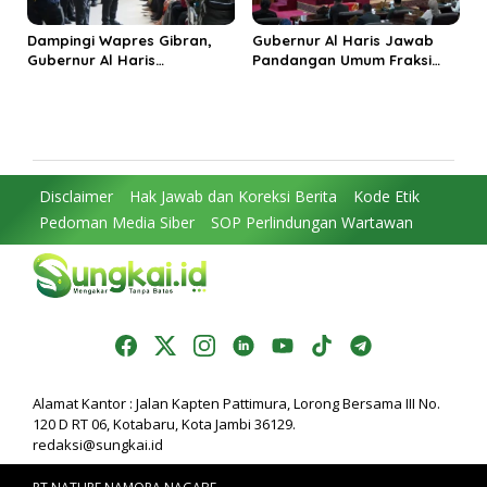
Dampingi Wapres Gibran,
Gubernur Al Haris Jawab
Gubernur Al Haris
Pandangan Umum Fraksi
Perjuangkan MRI Baru dan
DPRD: Komitmen Perkuat
Tambahan Dokter Spesialis
Tata Kelola dan
untuk RSUD Raden Mattaher
Kesejahteraan Masyarakat
Disclaimer
Hak Jawab dan Koreksi Berita
Kode Etik
Pedoman Media Siber
SOP Perlindungan Wartawan
Alamat Kantor : Jalan Kapten Pattimura, Lorong Bersama III No.
120 D RT 06, Kotabaru, Kota Jambi 36129.
redaksi@sungkai.id