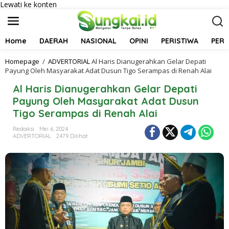
Lewati ke konten
Home
DAERAH
NASIONAL
OPINI
PERISTIWA
PER
Homepage
/
ADVERTORIAL
Al Haris Dianugerahkan Gelar Depati
Payung Oleh Masyarakat Adat Dusun Tigo Serampas di Renah Alai
Al Haris Dianugerahkan Gelar Depati
Payung Oleh Masyarakat Adat Dusun
Tigo Serampas di Renah Alai
Redaksi
Mei 6, 2024
ADVERTORIAL
2479 Dilihat