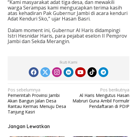
“Kami masyarakat adat tiga desa, dan mewakili
warga Serampas kami mengucapkan terima kasih
atas kehadiran Pak Gubernur Jambi di acara kenduri
Adat Kenduri Sko,” ujar Hasan Basri.
Dalam moment ini, Gubernur Al Haris didampingi
Istri Hesnidar Haris, para pejabat eselon II Pemprov
Jambi dan Sekda Merangin.
Ikuti Kami
N
Pos sebelumnya
Pos berikutnya
Pemerintah Provinsi Jambi
Al Haris Mengutus Hasan
a
Akan Bangun Jalan Desa
Mabruri Guna Ambil Formulir
v
Rantau Kermas Menuju Desa
Pendaftaran di PDIP
Tanjung Kasri
i
g
Jangan Lewatkan
a