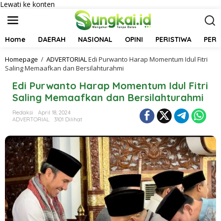
Lewati ke konten
Home
DAERAH
NASIONAL
OPINI
PERISTIWA
PER
Homepage
/
ADVERTORIAL
Edi Purwanto Harap Momentum Idul Fitri
Saling Memaafkan dan Bersilahturahmi
Edi Purwanto Harap Momentum Idul Fitri
Saling Memaafkan dan Bersilahturahmi
Redaksi
April 18, 2024
ADVERTORIAL
3101 Dilihat