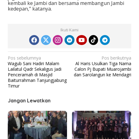
kembali ke Jambi dan bersama membangun Jambi
kedepan,” katanya.
Ikuti Kami
N
Pos sebelumnya
Pos berikutnya
Wagub Sani Hadiri Malam
Al Haris Usulkan Tiga Nama
a
Lailatul Qadr Sekaligus Jadi
Calon Pj Bupati Muarojambi
v
Penceramah di Masjid
dan Sarolangun ke Mendagri
Baiturrahman Tanjungjabung
i
Timur
g
a
Jangan Lewatkan
s
i
p
o