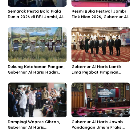
s
Semarak Pesta Bola Piala
Resmi Buka Festival Jambi
Dunia 2026 di RRI Jambi, Al
Elok Nian 2026, Gubernur Al
Haris: Momentum Dongkrak
Haris Dorong Sungai Penuh
Ekonomi Rakyat
Jadi Destinasi Wisata
Budaya Unggulan
Dukung Ketahanan Pangan,
Gubernur Al Haris Lantik
Gubernur Al Haris Hadiri
Lima Pejabat Pimpinan
Panen Raya TNI di
Tinggi Pratama, Tekankan
Kabupaten Tanjungjabung
Penguatan Kinerja dan
Timur
Integritas
Dampingi Wapres Gibran,
Gubernur Al Haris Jawab
Gubernur Al Haris
Pandangan Umum Fraksi
Perjuangkan MRI Baru dan
DPRD: Komitmen Perkuat