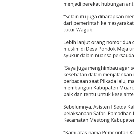
m
menjadi perekat hubungan ant
“Selain itu juga diharapkan 
dari pemerintah ke masyarakat
tutur Wagub.
Lebih lanjut orang nomor dua 
muslim di Desa Pondok Meja u
syukur dalam nuansa persauda
“Saya juga menghimbau agar s
kesehatan dalam menjalankan i
perbadaan saat Pilkada lalu,
membangun Kabupaten Muaroja
baik dan tentu untuk kesejaht
Sebelumnya, Asisten I Setda 
pelaksanaan Safari Ramadhan P
Kecamatan Mestong Kabupaten
“Kami atas nama Pemerintah 