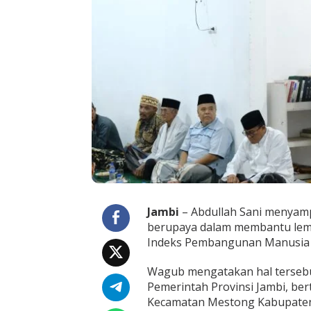
n
s
i
J
a
m
b
i
T
e
r
u
s
B
e
r
u
Jambi
– Abdullah Sani menyamp
p
berupaya dalam membantu lemb
a
Indeks Pembangunan Manusia (I
y
a
M
Wagub mengatakan hal tersebu
e
Pemerintah Provinsi Jambi, be
m
Kecamatan Mestong Kabupaten 
b