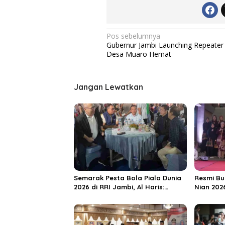
N
Pos sebelumnya
Gubernur Jambi Launching Repeater
a
Desa Muaro Hemat
v
i
Jangan Lewatkan
g
a
s
i
p
o
s
Semarak Pesta Bola Piala Dunia
Resmi Bu
2026 di RRI Jambi, Al Haris:
Nian 202
Momentum Dongkrak Ekonomi
Dorong S
Rakyat
Destinas
Unggula