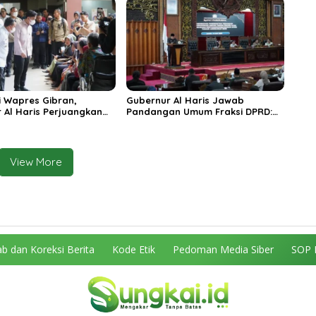
n
 Wapres Gibran,
Gubernur Al Haris Jawab
 Al Haris Perjuangkan
Pandangan Umum Fraksi DPRD:
 dan Tambahan Dokter
Komitmen Perkuat Tata Kelola
s untuk RSUD Raden
dan Kesejahteraan Masyarakat
r
View More
b dan Koreksi Berita
Kode Etik
Pedoman Media Siber
SOP 