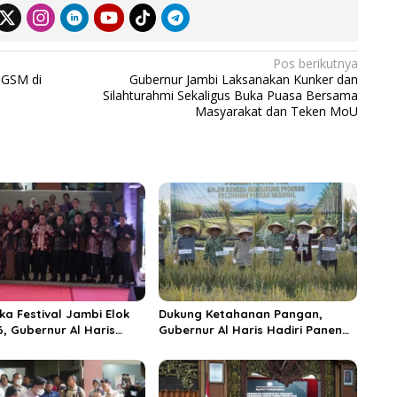
Pos berikutnya
 GSM di
Gubernur Jambi Laksanakan Kunker dan
Silahturahmi Sekaligus Buka Puasa Bersama
Masyarakat dan Teken MoU
ka Festival Jambi Elok
Dukung Ketahanan Pangan,
6, Gubernur Al Haris
Gubernur Al Haris Hadiri Panen
ungai Penuh Jadi
Raya TNI di Kabupaten
i Wisata Budaya
Tanjungjabung Timur
n