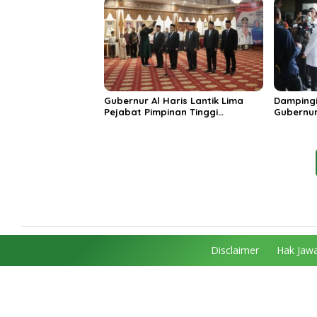
Unggula
Gubernur Al Haris Lantik Lima
Dampingi
Pejabat Pimpinan Tinggi
Gubernur
Pratama, Tekankan Penguatan
MRI Baru
Kinerja dan Integritas
Spesiali
Mattahe
Disclaimer
Hak Jawa