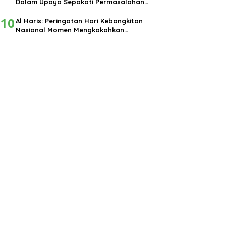
Dalam Upaya Sepakati Permasalahan
Pembangunan
10
Al Haris: Peringatan Hari Kebangkitan
Nasional Momen Mengkokohkan
Semangat Nasionalisme