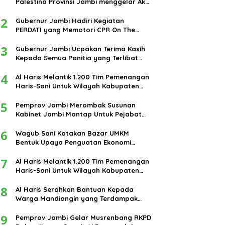
Palestina Provinsi Jambi menggelar Aksi
damai di bundaran Tugu Keris Siginjai
2
kota Jambi.
Gubernur Jambi Hadiri Kegiatan
PERDATI yang Memotori CPR On The
Road
3
Gubernur Jambi Ucpakan Terima Kasih
Kepada Semua Panitia yang Terlibat
Dalam Terselenggaranya Ibadah Haji
4
Tahun 2024
Al Haris Melantik 1.200 Tim Pemenangan
Haris-Sani Untuk Wilayah Kabupaten
Muarojambi
5
Pemprov Jambi Merombak Susunan
Kabinet Jambi Mantap Untuk Pejabat
Eselon III dan IV
6
Wagub Sani Katakan Bazar UMKM
Bentuk Upaya Penguatan Ekonomi
Masyarakat
7
Al Haris Melantik 1.200 Tim Pemenangan
Haris-Sani Untuk Wilayah Kabupaten
Muarojambi
8
Al Haris Serahkan Bantuan Kepada
Warga Mandiangin yang Terdampak
Banjir
9
Pemprov Jambi Gelar Musrenbang RKPD