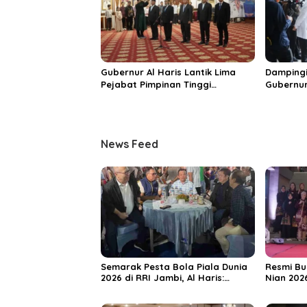
Gubernur Al Haris Lantik Lima
Dampingi
Pejabat Pimpinan Tinggi
Gubernur
Pratama, Tekankan Penguatan
MRI Baru
Kinerja dan Integritas
Spesiali
Mattahe
News Feed
Semarak Pesta Bola Piala Dunia
Resmi Bu
2026 di RRI Jambi, Al Haris:
Nian 202
Momentum Dongkrak Ekonomi
Dorong S
Rakyat
Destinas