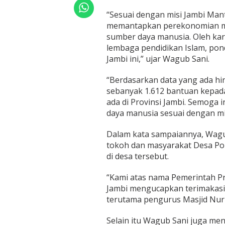
a
n
“Sesuai dengan misi Jambi Man
t
memantapkan perekonomian ma
u
sumber daya manusia. Oleh kar
L
lembaga pendidikan Islam, pond
e
Jambi ini,” ujar Wagub Sani.
m
b
a
“Berdasarkan data yang ada hi
g
sebanyak 1.612 bantuan kepad
a
ada di Provinsi Jambi. Semoga
P
daya manusia sesuai dengan mi
e
n
d
Dalam kata sampaiannya, Wagu
i
tokoh dan masyarakat Desa Po
d
di desa tersebut.
i
k
a
“Kami atas nama Pemerintah Pr
n
Jambi mengucapkan terimakasi
I
terutama pengurus Masjid Nuru
s
l
Selain itu Wagub Sani juga me
a