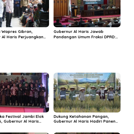
 Wapres Gibran,
Gubernur Al Haris Jawab
 Al Haris Perjuangkan
Pandangan Umum Fraksi DPRD:
 dan Tambahan Dokter
Komitmen Perkuat Tata Kelola
s untuk RSUD Raden
dan Kesejahteraan Masyarakat
r
ka Festival Jambi Elok
Dukung Ketahanan Pangan,
6, Gubernur Al Haris
Gubernur Al Haris Hadiri Panen
ungai Penuh Jadi
Raya TNI di Kabupaten
i Wisata Budaya
Tanjungjabung Timur