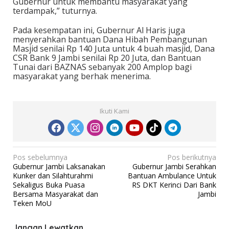
Gubernur untuk membantu masyarakat yang
terdampak,” tuturnya.
Pada kesempatan ini, Gubernur Al Haris juga
menyerahkan bantuan Dana Hibah Pembangunan
Masjid senilai Rp 140 Juta untuk 4 buah masjid, Dana
CSR Bank 9 Jambi senilai Rp 20 Juta, dan Bantuan
Tunai dari BAZNAS sebanyak 200 Amplop bagi
masyarakat yang berhak menerima.
Ikuti Kami
N
Pos sebelumnya
Pos berikutnya
Gubernur Jambi Laksanakan
Gubernur Jambi Serahkan
a
Kunker dan Silahturahmi
Bantuan Ambulance Untuk
v
Sekaligus Buka Puasa
RS DKT Kerinci Dari Bank
Bersama Masyarakat dan
Jambi
i
Teken MoU
g
a
Jangan Lewatkan