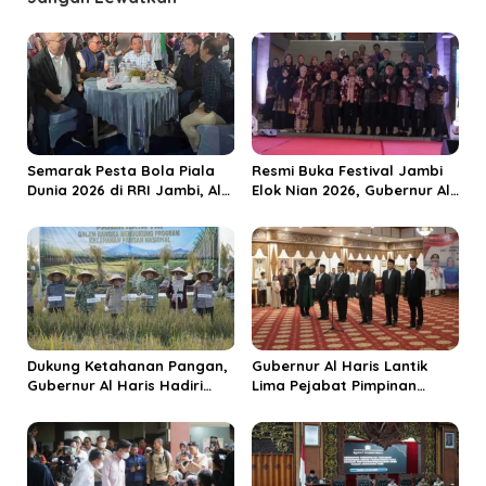
s
i
p
o
s
Semarak Pesta Bola Piala
Resmi Buka Festival Jambi
Dunia 2026 di RRI Jambi, Al
Elok Nian 2026, Gubernur Al
Haris: Momentum Dongkrak
Haris Dorong Sungai Penuh
Ekonomi Rakyat
Jadi Destinasi Wisata
Budaya Unggulan
Dukung Ketahanan Pangan,
Gubernur Al Haris Lantik
Gubernur Al Haris Hadiri
Lima Pejabat Pimpinan
Panen Raya TNI di
Tinggi Pratama, Tekankan
Kabupaten Tanjungjabung
Penguatan Kinerja dan
Timur
Integritas