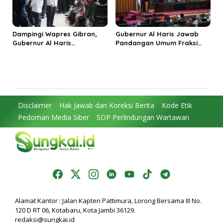
Dampingi Wapres Gibran,
Gubernur Al Haris Jawab
Gubernur Al Haris
Pandangan Umum Fraksi
Perjuangkan MRI Baru dan
DPRD: Komitmen Perkuat
Tambahan Dokter Spesialis
Tata Kelola dan
untuk RSUD Raden Mattaher
Kesejahteraan Masyarakat
Disclaimer
Hak Jawab dan Koreksi Berita
Kode Etik
Pedoman Media Siber
SOP Perlindungan Wartawan
Alamat Kantor : Jalan Kapten Pattimura, Lorong Bersama III No.
120 D RT 06, Kotabaru, Kota Jambi 36129.
redaksi@sungkai.id