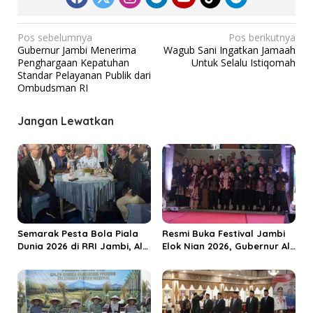
N
Pos sebelumnya
Pos berikutnya
Gubernur Jambi Menerima
Wagub Sani Ingatkan Jamaah
a
Penghargaan Kepatuhan
Untuk Selalu Istiqomah
v
Standar Pelayanan Publik dari
Ombudsman RI
i
g
Jangan Lewatkan
a
s
i
p
o
s
Semarak Pesta Bola Piala
Resmi Buka Festival Jambi
Dunia 2026 di RRI Jambi, Al
Elok Nian 2026, Gubernur Al
Haris: Momentum Dongkrak
Haris Dorong Sungai Penuh
Ekonomi Rakyat
Jadi Destinasi Wisata
Budaya Unggulan