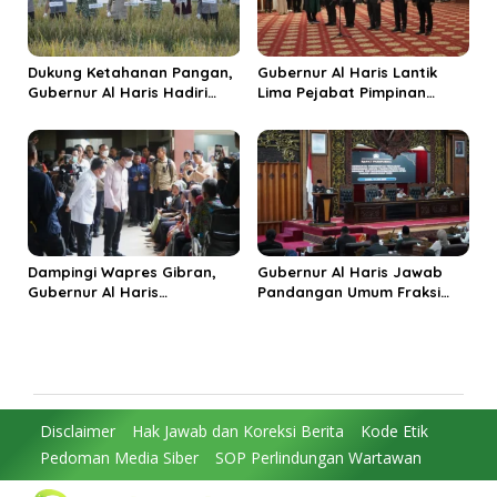
Dukung Ketahanan Pangan,
Gubernur Al Haris Lantik
Gubernur Al Haris Hadiri
Lima Pejabat Pimpinan
Panen Raya TNI di
Tinggi Pratama, Tekankan
Kabupaten Tanjungjabung
Penguatan Kinerja dan
Timur
Integritas
Dampingi Wapres Gibran,
Gubernur Al Haris Jawab
Gubernur Al Haris
Pandangan Umum Fraksi
Perjuangkan MRI Baru dan
DPRD: Komitmen Perkuat
Tambahan Dokter Spesialis
Tata Kelola dan
untuk RSUD Raden Mattaher
Kesejahteraan Masyarakat
Disclaimer
Hak Jawab dan Koreksi Berita
Kode Etik
Pedoman Media Siber
SOP Perlindungan Wartawan