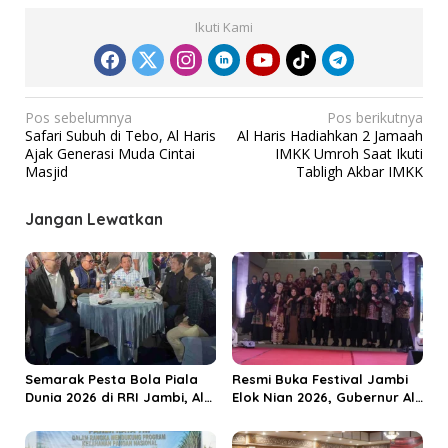
Ikuti Kami
N
Pos sebelumnya
Pos berikutnya
Safari Subuh di Tebo, Al Haris
Al Haris Hadiahkan 2 Jamaah
a
Ajak Generasi Muda Cintai
IMKK Umroh Saat Ikuti
v
Masjid
Tabligh Akbar IMKK
i
Jangan Lewatkan
g
a
s
i
p
o
Semarak Pesta Bola Piala
Resmi Buka Festival Jambi
s
Dunia 2026 di RRI Jambi, Al
Elok Nian 2026, Gubernur Al
Haris: Momentum Dongkrak
Haris Dorong Sungai Penuh
Ekonomi Rakyat
Jadi Destinasi Wisata