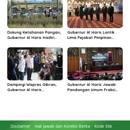
Budaya Unggulan
Dukung Ketahanan Pangan,
Gubernur Al Haris Lantik
Gubernur Al Haris Hadiri
Lima Pejabat Pimpinan
Panen Raya TNI di
Tinggi Pratama, Tekankan
Kabupaten Tanjungjabung
Penguatan Kinerja dan
Timur
Integritas
Dampingi Wapres Gibran,
Gubernur Al Haris Jawab
Gubernur Al Haris
Pandangan Umum Fraksi
Perjuangkan MRI Baru dan
DPRD: Komitmen Perkuat
Tambahan Dokter Spesialis
Tata Kelola dan
untuk RSUD Raden Mattaher
Kesejahteraan Masyarakat
Disclaimer
Hak Jawab dan Koreksi Berita
Kode Etik