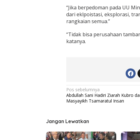
s
“Jika berpedoman pada UU Mine
a
dari eklpoistasi, eksplorasi, t
m
a
rangkaian semua.”
“Tidak bisa perusahaan tambang
katanya.
N
Pos sebelumnya
Abdullah Sani Hadiri Ziarah Kubro d
a
Masyayikh Tsamaratul Insan
v
i
Jangan Lewatkan
g
a