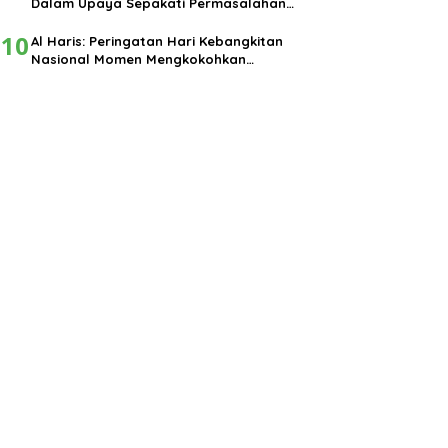
Dalam Upaya Sepakati Permasalahan
Pembangunan
10
Al Haris: Peringatan Hari Kebangkitan
Nasional Momen Mengkokohkan
Semangat Nasionalisme