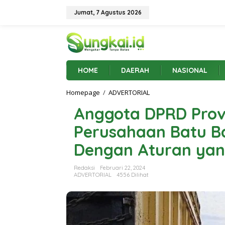
L
e
Jumat, 7 Agustus 2026
w
a
t
i
k
e
HOME
DAERAH
NASIONAL
k
o
Homepage
/
ADVERTORIAL
A
n
n
t
Anggota DPRD Prov
g
e
g
n
Perusahaan Batu Ba
o
t
Dengan Aturan yan
a
D
P
Redaksi
Februari 22, 2024
R
ADVERTORIAL
4556 Dilihat
D
P
r
o
v