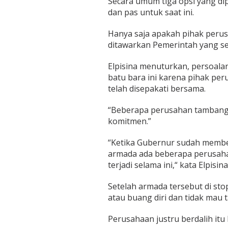
Secara umum tiga opsi yang dip
a
dan pas untuk saat ini.
n
A
t
Hanya saja apakah pihak peru
u
ditawarkan Pemerintah yang se
r
a
Elpisina menuturkan, persoal
n
batu bara ini karena pihak pe
y
a
telah disepakati bersama.
n
g
“Beberapa perusahan tambang i
D
komitmen.”
i
s
“Ketika Gubernur sudah member
e
p
armada ada beberapa perusahan
a
terjadi selama ini,“ kata Elpisi
k
a
Setelah armada tersebut di sto
t
atau buang diri dan tidak mau
i
B
e
Perusahaan justru berdalih it
r