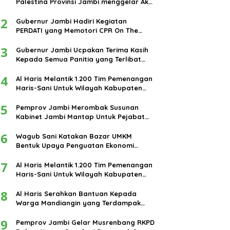
Palestina Provinsi Jambi menggelar Aksi
damai di bundaran Tugu Keris Siginjai
2
kota Jambi.
Gubernur Jambi Hadiri Kegiatan
PERDATI yang Memotori CPR On The
Road
3
Gubernur Jambi Ucpakan Terima Kasih
Kepada Semua Panitia yang Terlibat
Dalam Terselenggaranya Ibadah Haji
4
Tahun 2024
Al Haris Melantik 1.200 Tim Pemenangan
Haris-Sani Untuk Wilayah Kabupaten
Muarojambi
5
Pemprov Jambi Merombak Susunan
Kabinet Jambi Mantap Untuk Pejabat
Eselon III dan IV
6
Wagub Sani Katakan Bazar UMKM
Bentuk Upaya Penguatan Ekonomi
Masyarakat
7
Al Haris Melantik 1.200 Tim Pemenangan
Haris-Sani Untuk Wilayah Kabupaten
Muarojambi
8
Al Haris Serahkan Bantuan Kepada
Warga Mandiangin yang Terdampak
Banjir
9
Pemprov Jambi Gelar Musrenbang RKPD