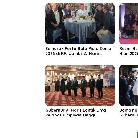
Semarak Pesta Bola Piala Dunia
Resmi Bu
2026 di RRI Jambi, Al Haris:
Nian 202
Momentum Dongkrak Ekonomi
Dorong S
Rakyat
Destinas
Unggula
Gubernur Al Haris Lantik Lima
Dampingi
Pejabat Pimpinan Tinggi
Gubernur
Pratama, Tekankan Penguatan
MRI Baru
Kinerja dan Integritas
Spesiali
Mattahe