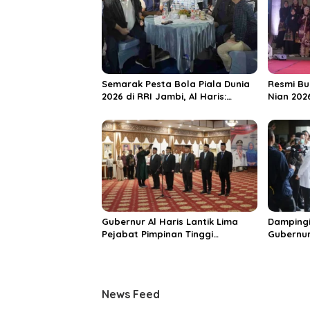
s
i
p
o
s
Semarak Pesta Bola Piala Dunia
Resmi Bu
2026 di RRI Jambi, Al Haris:
Nian 202
Momentum Dongkrak Ekonomi
Dorong S
Rakyat
Destinas
Unggula
Gubernur Al Haris Lantik Lima
Dampingi
Pejabat Pimpinan Tinggi
Gubernur
Pratama, Tekankan Penguatan
MRI Baru
Kinerja dan Integritas
Spesiali
Mattahe
News Feed