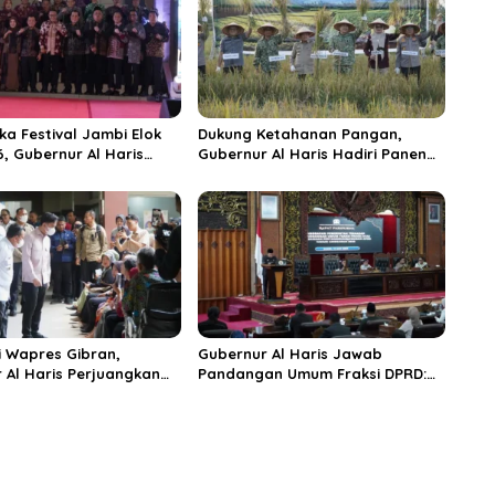
ka Festival Jambi Elok
Dukung Ketahanan Pangan,
6, Gubernur Al Haris
Gubernur Al Haris Hadiri Panen
ungai Penuh Jadi
Raya TNI di Kabupaten
i Wisata Budaya
Tanjungjabung Timur
n
 Wapres Gibran,
Gubernur Al Haris Jawab
 Al Haris Perjuangkan
Pandangan Umum Fraksi DPRD:
 dan Tambahan Dokter
Komitmen Perkuat Tata Kelola
s untuk RSUD Raden
dan Kesejahteraan Masyarakat
r