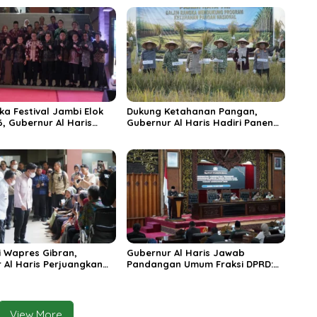
ka Festival Jambi Elok
Dukung Ketahanan Pangan,
6, Gubernur Al Haris
Gubernur Al Haris Hadiri Panen
ungai Penuh Jadi
Raya TNI di Kabupaten
i Wisata Budaya
Tanjungjabung Timur
n
 Wapres Gibran,
Gubernur Al Haris Jawab
 Al Haris Perjuangkan
Pandangan Umum Fraksi DPRD:
 dan Tambahan Dokter
Komitmen Perkuat Tata Kelola
s untuk RSUD Raden
dan Kesejahteraan Masyarakat
r
View More