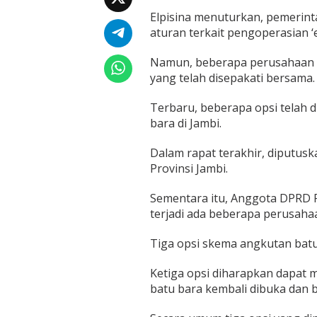
a
Elpisina menuturkan, pemerin
t
u
aturan terkait pengoperasian ‘
B
a
Namun, beberapa perusahaan k
r
yang telah disepakati bersama.
a
T
Terbaru, beberapa opsi telah d
i
d
bara di Jambi.
a
k
Dalam rapat terakhir, diputus
K
Provinsi Jambi.
o
n
s
Sementara itu, Anggota DPRD P
i
terjadi ada beberapa perusaha
s
t
Tiga opsi skema angkutan batu 
e
n
Ketiga opsi diharapkan dapat 
D
e
batu bara kembali dibuka dan be
n
g