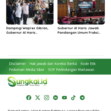
Timur
Integritas
Dampingi Wapres Gibran,
Gubernur Al Haris Jawab
Gubernur Al Haris
Pandangan Umum Fraksi
Perjuangkan MRI Baru dan
DPRD: Komitmen Perkuat
Tambahan Dokter Spesialis
Tata Kelola dan
untuk RSUD Raden Mattaher
Kesejahteraan Masyarakat
Disclaimer
Hak Jawab dan Koreksi Berita
Kode Etik
Pedoman Media Siber
SOP Perlindungan Wartawan
Alamat Kantor : Jalan Kapten Pattimura, Lorong Bersama III No.