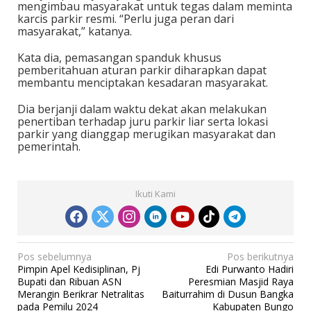
mengimbau masyarakat untuk tegas dalam meminta
karcis parkir resmi. “Perlu juga peran dari
masyarakat,” katanya.
Kata dia, pemasangan spanduk khusus
pemberitahuan aturan parkir diharapkan dapat
membantu menciptakan kesadaran masyarakat.
Dia berjanji dalam waktu dekat akan melakukan
penertiban terhadap juru parkir liar serta lokasi
parkir yang dianggap merugikan masyarakat dan
pemerintah.
Ikuti Kami
N
Pos sebelumnya
Pos berikutnya
Pimpin Apel Kedisiplinan, Pj
Edi Purwanto Hadiri
a
Bupati dan Ribuan ASN
Peresmian Masjid Raya
v
Merangin Berikrar Netralitas
Baiturrahim di Dusun Bangka
pada Pemilu 2024
Kabupaten Bungo