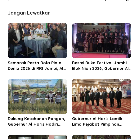
i
g
Jangan Lewatkan
a
s
i
p
o
s
Semarak Pesta Bola Piala
Resmi Buka Festival Jambi
Dunia 2026 di RRI Jambi, Al
Elok Nian 2026, Gubernur Al
Haris: Momentum Dongkrak
Haris Dorong Sungai Penuh
Ekonomi Rakyat
Jadi Destinasi Wisata
Budaya Unggulan
Dukung Ketahanan Pangan,
Gubernur Al Haris Lantik
Gubernur Al Haris Hadiri
Lima Pejabat Pimpinan
Panen Raya TNI di
Tinggi Pratama, Tekankan
Kabupaten Tanjungjabung
Penguatan Kinerja dan