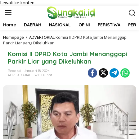
Lewati ke konten
Home
DAERAH
NASIONAL
OPINI
PERISTIWA
PER
Homepage
/
ADVERTORIAL
Komisi II DPRD Kota Jambi Menanggapi
Parkir Liar yang Dikeluhkan
Komisi II DPRD Kota Jambi Menanggapi
Parkir Liar yang Dikeluhkan
Redaksi
Januari 18, 2024
ADVERTORIAL
3218 Dilihat