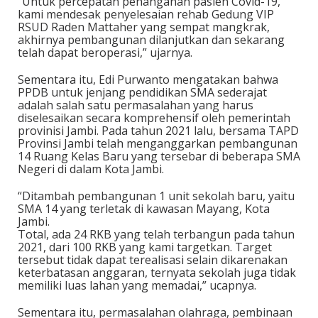
“Untuk percepatan penanganan pasien Covid-19,
kami mendesak penyelesaian rehab Gedung VIP
RSUD Raden Mattaher yang sempat mangkrak,
akhirnya pembangunan dilanjutkan dan sekarang
telah dapat beroperasi,” ujarnya.
Sementara itu, Edi Purwanto mengatakan bahwa
PPDB untuk jenjang pendidikan SMA sederajat
adalah salah satu permasalahan yang harus
diselesaikan secara komprehensif oleh pemerintah
provinisi Jambi. Pada tahun 2021 lalu, bersama TAPD
Provinsi Jambi telah menganggarkan pembangunan
14 Ruang Kelas Baru yang tersebar di beberapa SMA
Negeri di dalam Kota Jambi.
“Ditambah pembangunan 1 unit sekolah baru, yaitu
SMA 14 yang terletak di kawasan Mayang, Kota
Jambi.
Total, ada 24 RKB yang telah terbangun pada tahun
2021, dari 100 RKB yang kami targetkan. Target
tersebut tidak dapat terealisasi selain dikarenakan
keterbatasan anggaran, ternyata sekolah juga tidak
memiliki luas lahan yang memadai,” ucapnya.
Sementara itu, permasalahan olahraga, pembinaan