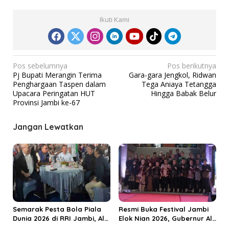
Ikuti Kami
N
Pos sebelumnya
Pos berikutnya
Pj Bupati Merangin Terima
Gara-gara Jengkol, Ridwan
a
Penghargaan Taspen dalam
Tega Aniaya Tetangga
v
Upacara Peringatan HUT
Hingga Babak Belur
Provinsi Jambi ke-67
i
g
Jangan Lewatkan
a
s
i
p
o
s
Semarak Pesta Bola Piala
Resmi Buka Festival Jambi
Dunia 2026 di RRI Jambi, Al
Elok Nian 2026, Gubernur Al
Haris: Momentum Dongkrak
Haris Dorong Sungai Penuh