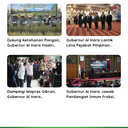
Ekonomi Rakyat
Jadi Destinasi Wisata
Budaya Unggulan
Dukung Ketahanan Pangan,
Gubernur Al Haris Lantik
Gubernur Al Haris Hadiri
Lima Pejabat Pimpinan
Panen Raya TNI di
Tinggi Pratama, Tekankan
Kabupaten Tanjungjabung
Penguatan Kinerja dan
Timur
Integritas
Dampingi Wapres Gibran,
Gubernur Al Haris Jawab
Gubernur Al Haris
Pandangan Umum Fraksi
Perjuangkan MRI Baru dan
DPRD: Komitmen Perkuat
Tambahan Dokter Spesialis
Tata Kelola dan
untuk RSUD Raden Mattaher
Kesejahteraan Masyarakat