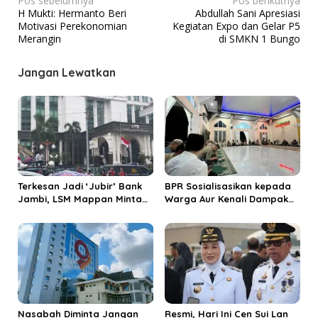
Pos sebelumnya
Pos berikutnya
H Mukti: Hermanto Beri
Abdullah Sani Apresiasi
a
Motivasi Perekonomian
Kegiatan Expo dan Gelar P5
v
Merangin
di SMKN 1 Bungo
i
Jangan Lewatkan
g
a
s
i
p
o
Terkesan Jadi ‘Jubir’ Bank
BPR Sosialisasikan kepada
s
Jambi, LSM Mappan Minta
Warga Aur Kenali Dampak
Kepala Perwakilan OJK
Bahaya Stockpile Batu Bara
Provinsi Jambi Dicopot
PT SAS
Nasabah Diminta Jangan
Resmi, Hari Ini Cen Sui Lan