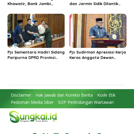
Khawatir, Bank Jambi
dan Jarmin Sidik Dilantik
Menjamin Tidak Ada
sebagai Bupati dan Wakil
Kerugian Nasabah
Bupati Natuna
Pjs Sementara Hadiri Sidang
Pjs Sudirman Apresiasi Kerja
Paripurna DPRD Provinsi
Keras Anggota Dewan
Penandatangan Nota KUA-
Dalam Menetapkan
PPAS APBD Provinsi Jambi
Anggaran 2025
Disclaimer
Hak Jawab dan Koreksi Berita
Kode Etik
Pedoman Media Siber
SOP Perlindungan Wartawan