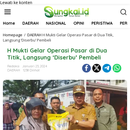
Lewati ke konten
Home
DAERAH
NASIONAL
OPINI
PERISTIWA
PER
Homepage
/
DAERAH
H Mukti Gelar Operasi Pasar di Dua Titik,
Langsung ‘Diserbu’ Pembeli
H Mukti Gelar Operasi Pasar di Dua
Titik, Langsung ‘Diserbu’ Pembeli
Redaksi
Januari 23, 2024
DAERAH
1238 Dilihat