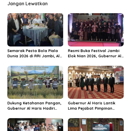
g
Jangan Lewatkan
a
s
i
p
o
s
Semarak Pesta Bola Piala
Resmi Buka Festival Jambi
Dunia 2026 di RRI Jambi, Al
Elok Nian 2026, Gubernur Al
Haris: Momentum Dongkrak
Haris Dorong Sungai Penuh
Ekonomi Rakyat
Jadi Destinasi Wisata
Budaya Unggulan
Dukung Ketahanan Pangan,
Gubernur Al Haris Lantik
Gubernur Al Haris Hadiri
Lima Pejabat Pimpinan
Panen Raya TNI di
Tinggi Pratama, Tekankan
Kabupaten Tanjungjabung
Penguatan Kinerja dan
Timur
Integritas