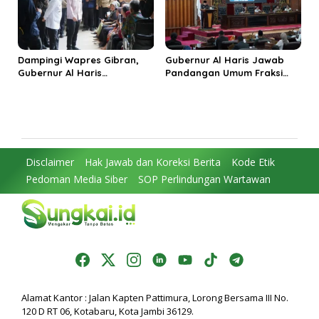
Dampingi Wapres Gibran,
Gubernur Al Haris Jawab
Gubernur Al Haris
Pandangan Umum Fraksi
Perjuangkan MRI Baru dan
DPRD: Komitmen Perkuat
Tambahan Dokter Spesialis
Tata Kelola dan
untuk RSUD Raden Mattaher
Kesejahteraan Masyarakat
Disclaimer
Hak Jawab dan Koreksi Berita
Kode Etik
Pedoman Media Siber
SOP Perlindungan Wartawan
Alamat Kantor : Jalan Kapten Pattimura, Lorong Bersama III No.
120 D RT 06, Kotabaru, Kota Jambi 36129.