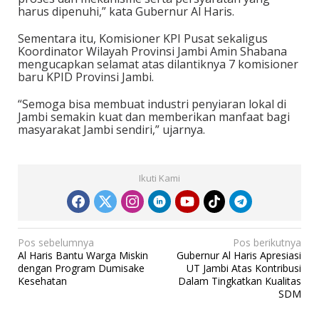
harus dipenuhi,” kata Gubernur Al Haris.
Sementara itu, Komisioner KPI Pusat sekaligus
Koordinator Wilayah Provinsi Jambi Amin Shabana
mengucapkan selamat atas dilantiknya 7 komisioner
baru KPID Provinsi Jambi.
“Semoga bisa membuat industri penyiaran lokal di
Jambi semakin kuat dan memberikan manfaat bagi
masyarakat Jambi sendiri,” ujarnya.
Ikuti Kami
N
Pos sebelumnya
Pos berikutnya
Al Haris Bantu Warga Miskin
Gubernur Al Haris Apresiasi
a
dengan Program Dumisake
UT Jambi Atas Kontribusi
v
Kesehatan
Dalam Tingkatkan Kualitas
SDM
i